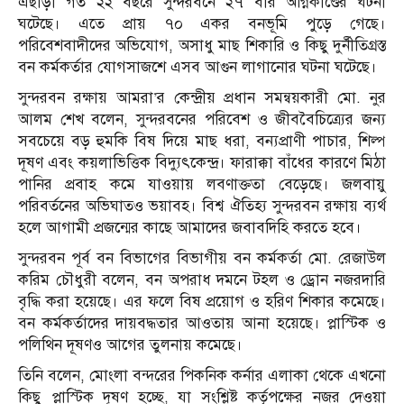
এছাড়া গত ২২ বছরে সুন্দরবনে ২৭ বার অগ্নিকাণ্ডের ঘটনা
ঘটেছে। এতে প্রায় ৭০ একর বনভূমি পুড়ে গেছে।
পরিবেশবাদীদের অভিযোগ, অসাধু মাছ শিকারি ও কিছু দুর্নীতিগ্রস্ত
বন কর্মকর্তার যোগসাজশে এসব আগুন লাগানোর ঘটনা ঘটেছে।
সুন্দরবন রক্ষায় আমরা’র কেন্দ্রীয় প্রধান সমন্বয়কারী মো. নুর
আলম শেখ বলেন, সুন্দরবনের পরিবেশ ও জীববৈচিত্র্যের জন্য
সবচেয়ে বড় হুমকি বিষ দিয়ে মাছ ধরা, বন্যপ্রাণী পাচার, শিল্প
দূষণ এবং কয়লাভিত্তিক বিদ্যুৎকেন্দ্র। ফারাক্কা বাঁধের কারণে মিঠা
পানির প্রবাহ কমে যাওয়ায় লবণাক্ততা বেড়েছে। জলবায়ু
পরিবর্তনের অভিঘাতও ভয়াবহ। বিশ্ব ঐতিহ্য সুন্দরবন রক্ষায় ব্যর্থ
হলে আগামী প্রজন্মের কাছে আমাদের জবাবদিহি করতে হবে।
সুন্দরবন পূর্ব বন বিভাগের বিভাগীয় বন কর্মকর্তা মো. রেজাউল
করিম চৌধুরী বলেন, বন অপরাধ দমনে টহল ও ড্রোন নজরদারি
বৃদ্ধি করা হয়েছে। এর ফলে বিষ প্রয়োগ ও হরিণ শিকার কমেছে।
বন কর্মকর্তাদের দায়বদ্ধতার আওতায় আনা হয়েছে। প্লাস্টিক ও
পলিথিন দূষণও আগের তুলনায় কমেছে।
তিনি বলেন, মোংলা বন্দরের পিকনিক কর্নার এলাকা থেকে এখনো
কিছু প্লাস্টিক দূষণ হচ্ছে, যা সংশ্লিষ্ট কর্তৃপক্ষের নজর দেওয়া