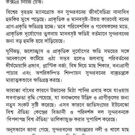
কক্স২৪ নিউজ ডেস্ক।
বিশ্বের বৃহত্তম ম্যানগ্রোভ বন সুন্দরবনের জীববৈচিত্র্য নানাবিধ
হুমকির মুখে পড়েছে। প্রাকৃতিক ও মানবসৃষ্ট—উভয় কারণেই বনের
প্রাণ-প্রকৃতি ক্ষতিগ্রস্ত হচ্ছে। তবে পরিবেশবিদ ও গবেষকদের মতে,
প্রাকৃতিক দুর্যোগের তুলনায় মানবসৃষ্ট ক্ষতিই বর্তমানে সুন্দরবনের
জন্য বড় হুমকি হয়ে দাঁড়িয়েছে।
ঘূর্ণিঝড়, জলোচ্ছ্বাস ও প্রাকৃতিক দুর্যোগের ক্ষতি সময়ের সঙ্গে
অনেকাংশে কাটিয়ে ওঠা সম্ভব হলেও জলবায়ু পরিবর্তনের
দীর্ঘমেয়াদি প্রভাব, প্লাস্টিক বর্জ্য, বিষ দিয়ে মাছ শিকার, বন্যপ্রাণী
পাচার এবং অপরিকল্পিত শিল্পায়ন সুন্দরবনের বাস্তুতন্ত্রকে
মারাত্মকভাবে ক্ষতিগ্রস্ত করছে।
ফারাক্কা বাঁধের কারণে উজানের মিঠা পানির প্রবাহ কমে যাওয়ায়
লবণাক্ততা বৃদ্ধি পেয়েছে, যা বনাঞ্চলের উদ্ভিদ ও প্রাণীকূলের জন্য
নতুন সংকট সৃষ্টি করেছে। এসব কারণে জাতিসংঘের ইউনেস্কো
বিশ্ব ঐতিহ্য কেন্দ্রের বিজ্ঞানী ও পরিদর্শক দল সুন্দরবনকে
‘বিপদাপন্ন বিশ্ব ঐতিহ্য’ তালিকাভুক্ত করার সুপারিশ করেছে।
অনুসন্ধানে জানা গেছে, সুন্দরবনের অভ্যন্তরের নদী ও খালে মাছ