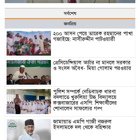
সর্বশেষ
জনপ্রিয়
২০০ আসন পেয়ে তারেক রহমানের পাখা
গজাইছে: নাসীরুদ্দীন পাটওয়ারী
প্রেসিডেন্সিয়াল অর্ডার না মানলে সরকার
ও সংসদ অবৈধ- মিয়া গোলাম পরওয়ার
পুলিশ সম্পর্কে নেতিবাচক ধারণা
বদলাতে খুরুলিয়া উচ্চ বিদ্যালয়ে
কক্সবাজারের এসপি: শিক্ষার্থীদের
শোনালেন সাফল্যের গল্প
জামায়াত এমপি গাজী নজরুল
ইসলামকে দল থেকে বহিষ্কার