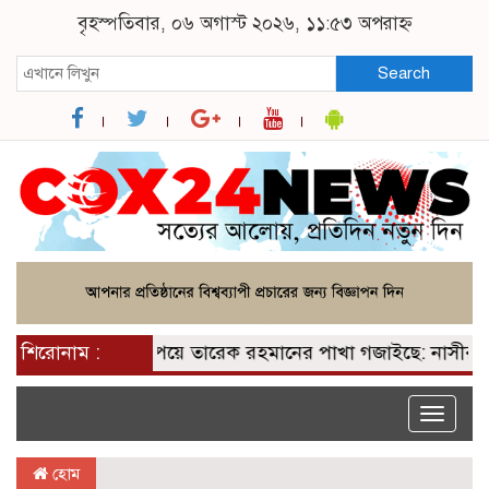
বৃহস্পতিবার, ০৬ অগাস্ট ২০২৬, ১১:৫৩ অপরাহ্ন
Search
শিরোনাম :
২০০ আসন পেয়ে তারেক রহমানের পাখা গজাইছে: নাসীরুদ্দীন 
Toggle
naviga
হোম