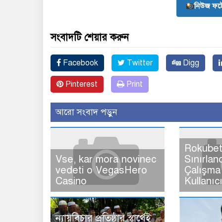
নিউজ ফট
সংবাদটি শেয়ার করুন
Facebook
Twitter
Digg
Pinterest
Print
আরো সংবাদ পড়ুন
Rokubet
Vse, kar mora novinec
Sınırlan
vedeti o VegasHero
Çalışma 
Casino
Kullanıc
ন্যায়বিচার প্রতিষ্ঠার স্বার্থেই