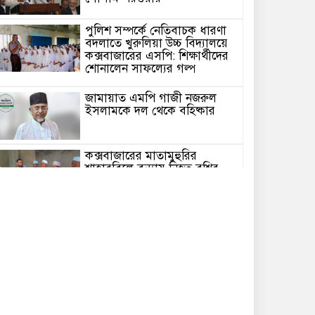
পুলিশ সম্পর্কে নেতিবাচক ধারণা
বদলাতে খুরুলিয়া উচ্চ বিদ্যালয়ে
কক্সবাজারের এসপি: শিক্ষার্থীদের
শোনালেন সাফল্যের গল্প
জামায়াত এমপি গাজী নজরুল
ইসলামকে দল থেকে বহিষ্কার
কক্সবাজারের মাতামুহুরির
শাহারবিলে বন্যায় নিহত বশির
আহমদের পরিবারকে জামায়াতের
আর্থিক সহায়তা
গাজী নজরুল এমপির বিরুদ্ধে
কঠোর ব্যবস্থা নিচ্ছে জামায়াত
ইউপি চেয়ারম্যান পদে স্নাতক
যোগ্যতা নিশ্চিতে হাইকোর্টের রুল