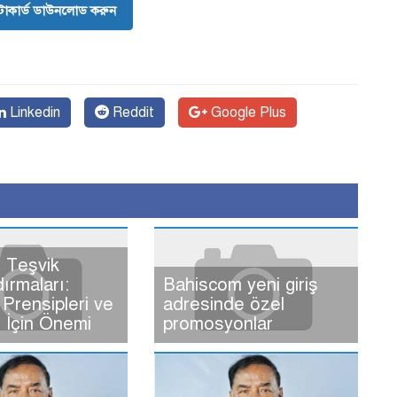
োকার্ড ডাউনলোড করুন
Linkedin
Reddit
Google Plus
 Teşvik
dırmaları:
Bahiscom yeni giriş
Prensipleri ve
adresinde özel
ı İçin Önemi
promosyonlar