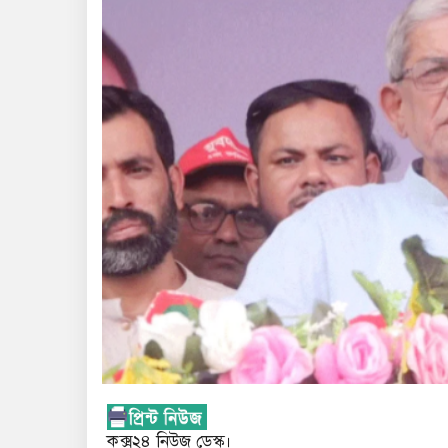
কক্স২৪ নিউজ ডেস্ক।