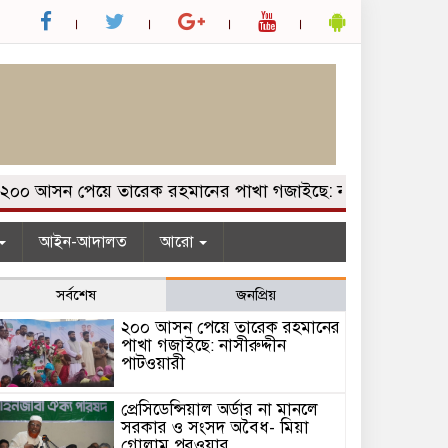
 আসন পেয়ে তারেক রহমানের পাখা গজাইছে: নাসীরুদ্দীন পাটওয়ার
আইন-আদালত
আরো
সর্বশেষ
জনপ্রিয়
২০০ আসন পেয়ে তারেক রহমানের
পাখা গজাইছে: নাসীরুদ্দীন
পাটওয়ারী
প্রেসিডেন্সিয়াল অর্ডার না মানলে
সরকার ও সংসদ অবৈধ- মিয়া
গোলাম পরওয়ার