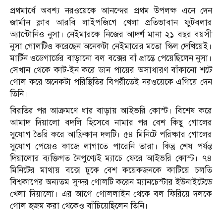
প্রথমার্ধে অবশ্য নরওয়েকে আনন্দের প্রথম উপলক্ষ এনে দেন
জার্মান ক্লাব আরবি লাইপজিগে খেলা প্রতিভাবান ফুটবলার
অ্যান্টোনিও নুসা। নেইমারকে নিজের আদর্শ মানা ২১ বছর বয়সী
নুসা গোলটিও করেছেন অনেকটা নেইমারের মতো স্কিল দেখিয়েই।
মার্টিন ওডেগার্ডের বাড়ানো বল বক্সের বাঁ প্রান্তে পেয়েছিলেন নুসা।
সেখান থেকে কাট-ইন করে ডান পায়ের অসাধারণ বাঁকানো শটে
গোল করে অনেকটা পরিস্থিতির বিপরীতেই নরওয়েকে এগিয়ে দেন
তিনি।
বিরতির পর আক্রমণে ধার বাড়ায় আইভরি কোস্ট। বিশেষ করে
আমাদ দিয়ালো বদলি হিসেবে নামার পর বেশ কিছু গোলের
সুযোগ তৈরি করে আফ্রিকান দলটি। ৫৪ মিনিটে পরিষ্কার গোলের
সুযোগ পেয়েও কাজে লাগাতে পারেনি তারা। কিন্তু শেষ পর্যন্ত
দিয়ালোর ব্যক্তিগত নৈপুণ্যেই ম্যাচে ফেরে আইভরি কোস্ট। ৭৪
মিনিটের মাথায় বক্সে ঢুকে বেশ কয়েকজনকে কাটিয়ে চলতি
বিশ্বকাপের অন্যতম সুন্দর গোলটি করেন ম্যানচেস্টার ইউনাইটেডে
খেলা দিয়ালো। এর আগে গোললাইন থেকে বল ফিরিয়ে দলকে
গোল হজম করা থেকেও বাঁচিয়েছিলেন তিনি।