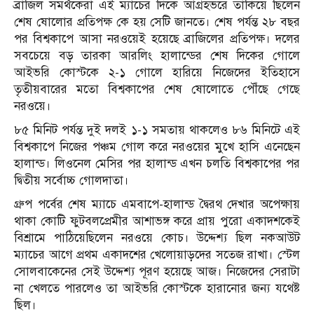
ব্রাজিল সমর্থকেরা এই ম্যাচের দিকে আগ্রহভরে তাকিয়ে ছিলেন
শেষ ষোলোর প্রতিপক্ষ কে হয় সেটি জানতে। শেষ পর্যন্ত ২৮ বছর
পর বিশ্বকাপে আসা নরওয়েই হয়েছে ব্রাজিলের প্রতিপক্ষ। দলের
সবচেয়ে বড় তারকা আরলিং হালান্ডের শেষ দিকের গোলে
আইভরি কোস্টকে ২-১ গোলে হারিয়ে নিজেদের ইতিহাসে
তৃতীয়বারের মতো বিশ্বকাপের শেষ ষোলোতে পৌঁছে গেছে
নরওয়ে।
৮৫ মিনিট পর্যন্ত দুই দলই ১-১ সমতায় থাকলেও ৮৬ মিনিটে এই
বিশ্বকাপে নিজের পঞ্চম গোল করে নরওয়ের মুখে হাসি এনেছেন
হালান্ড। লিওনেল মেসির পর হালান্ড এখন চলতি বিশ্বকাপের পর
দ্বিতীয় সর্বোচ্চ গোলদাতা।
গ্রুপ পর্বের শেষ ম্যাচে এমবাপে-হালান্ড দ্বৈরথ দেখার অপেক্ষায়
থাকা কোটি ফুটবলপ্রেমীর আশাভঙ্গ করে প্রায় পুরো একাদশকেই
বিশ্রামে পাঠিয়েছিলেন নরওয়ে কোচ। উদ্দেশ্য ছিল নকআউট
ম্যাচের আগে প্রথম একাদশের খেলোয়াড়দের সতেজ রাখা। স্টেল
সোলবাকেনের সেই উদ্দেশ্য পূরণ হয়েছে আজ। নিজেদের সেরাটা
না খেলতে পারলেও তা আইভরি কোস্টকে হারানোর জন্য যথেষ্ট
ছিল।