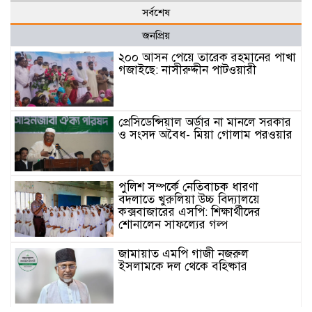
সর্বশেষ
জনপ্রিয়
২০০ আসন পেয়ে তারেক রহমানের পাখা
গজাইছে: নাসীরুদ্দীন পাটওয়ারী
প্রেসিডেন্সিয়াল অর্ডার না মানলে সরকার
ও সংসদ অবৈধ- মিয়া গোলাম পরওয়ার
পুলিশ সম্পর্কে নেতিবাচক ধারণা
বদলাতে খুরুলিয়া উচ্চ বিদ্যালয়ে
কক্সবাজারের এসপি: শিক্ষার্থীদের
শোনালেন সাফল্যের গল্প
জামায়াত এমপি গাজী নজরুল
ইসলামকে দল থেকে বহিষ্কার