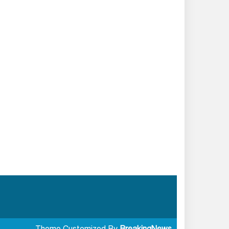
মাইলস্টোন দুর্ঘটনায় হতাহতদের
স্মরণে বাংলাদেশ বিমান বাহিনীর
সকল মসজিদে বিশেষ দোয়া ও
মোনাজাত
দিল্লিতে রাহুল-প্রিয়াঙ্কা-অখিলেশ
আটক
সবুজায়নে একধাপ এগিয়ে
কক্সবাজার জেলা পুলিশ: ফলদ,
বনজ ও ঔষধি গাছের চারা রোপণ
সাতক্ষীরা-৪ আসনের সংসদ সদস্য
জনাব গাজী নজরুল ইসলাম এর
বিষয়ে জামায়াতে ইসলামীর বিবৃতি
দুপুর ১টার মধ্যে যেসব জেলায়
৬০ কিমি বেগে ঝড়ের আভাস
Theme Customized By
BreakingNews