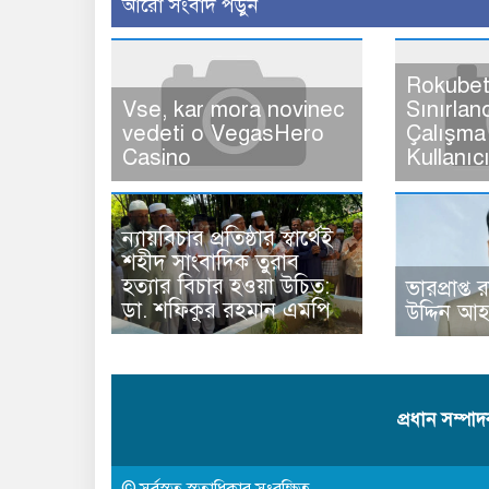
আরো সংবাদ পড়ুন
Rokubet
Vse, kar mora novinec
Sınırlan
vedeti o VegasHero
Çalışma 
Casino
Kullanıc
ন্যায়বিচার প্রতিষ্ঠার স্বার্থেই
শহীদ সাংবাদিক তুরাব
হত্যার বিচার হওয়া উচিত:
ভারপ্রাপ্ত 
ডা. শফিকুর রহমান এমপি
উদ্দিন আ
প্রধান সম্পা
© সর্বস্বত্ব স্বত্বাধিকার সংরক্ষিত