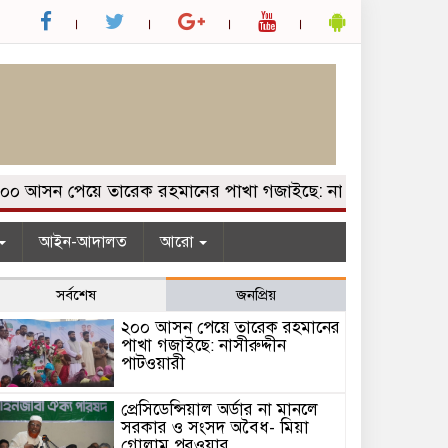
আসন পেয়ে তারেক রহমানের পাখা গজাইছে: নাসীরুদ্দীন পাটওয়ারী
আইন-আদালত
আরো
সর্বশেষ
জনপ্রিয়
২০০ আসন পেয়ে তারেক রহমানের
পাখা গজাইছে: নাসীরুদ্দীন
পাটওয়ারী
প্রেসিডেন্সিয়াল অর্ডার না মানলে
সরকার ও সংসদ অবৈধ- মিয়া
গোলাম পরওয়ার