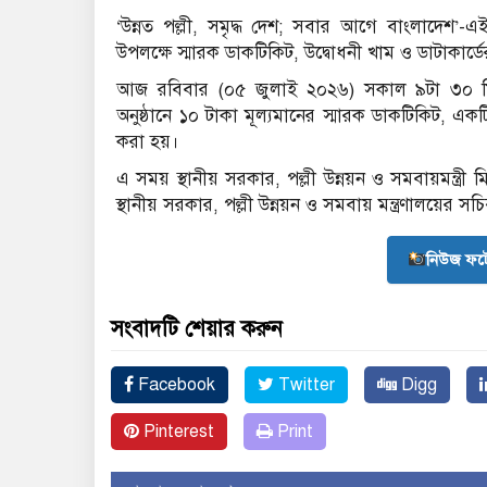
‘উন্নত পল্লী, সমৃদ্ধ দেশ; সবার আগে বাংলাদেশ’-এ
উপলক্ষে স্মারক ডাকটিকিট, উদ্বোধনী খাম ও ডাটাকার্ডে
আজ রবিবার (০৫ জুলাই ২০২৬) সকাল ৯টা ৩০ মিনিট
অনুষ্ঠানে ১০ টাকা মূল্যমানের স্মারক ডাকটিকিট, একট
করা হয়।
এ সময় স্থানীয় সরকার, পল্লী উন্নয়ন ও সমবায়মন্ত্রী
স্থানীয় সরকার, পল্লী উন্নয়ন ও সমবায় মন্ত্রণালয়ের স
নিউজ ফট
সংবাদটি শেয়ার করুন
Facebook
Twitter
Digg
Pinterest
Print