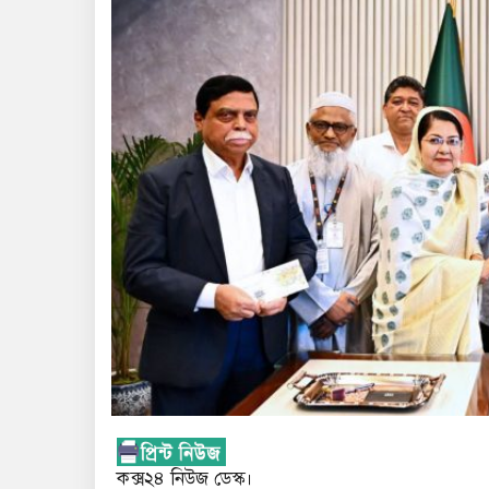
কক্স২৪ নিউজ ডেস্ক।