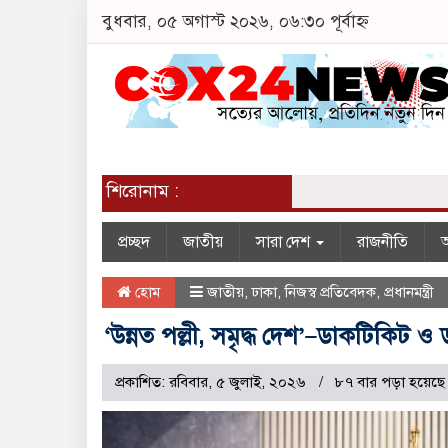
বুধবার, ০৫ অগাস্ট ২০২৬, ০৬:৩০ পূর্বাহ্ন
শিরোনাম :
প্রচ্ছদ
জাতীয়
সারা দেশ
রাজনীতি
অ
হোম
জাতীয়
,
ঢাকা
,
নিজস্ব প্রতিবেদক
,
প্রধানমন্ত্রী
‘উন্নত পল্লী, সমৃদ্ধ দেশ’—ডাকটিকিট ও ড
প্রকাশিত: রবিবার, ৫ জুলাই, ২০২৬
৮৭ বার পড়া হয়েছে