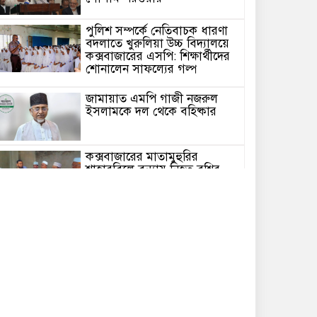
পুলিশ সম্পর্কে নেতিবাচক ধারণা
বদলাতে খুরুলিয়া উচ্চ বিদ্যালয়ে
কক্সবাজারের এসপি: শিক্ষার্থীদের
শোনালেন সাফল্যের গল্প
জামায়াত এমপি গাজী নজরুল
ইসলামকে দল থেকে বহিষ্কার
কক্সবাজারের মাতামুহুরির
শাহারবিলে বন্যায় নিহত বশির
আহমদের পরিবারকে জামায়াতের
আর্থিক সহায়তা
গাজী নজরুল এমপির বিরুদ্ধে
কঠোর ব্যবস্থা নিচ্ছে জামায়াত
ইউপি চেয়ারম্যান পদে স্নাতক
যোগ্যতা নিশ্চিতে হাইকোর্টের রুল