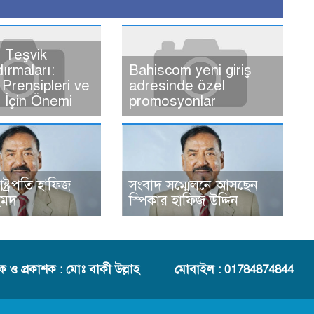
 Teşvik
dırmaları:
Bahiscom yeni giriş
Prensipleri ve
adresinde özel
ı İçin Önemi
promosyonlar
রাষ্ট্রপতি হাফিজ
সংবাদ সম্মেলনে আসছেন
হমদ
স্পিকার হাফিজ উদ্দিন
দক ও প্রকাশক : মোঃ বাকী উল্লাহ
মোবাইল : 01784874844