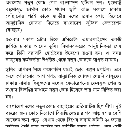
অবশেষে নতুন কোচ পেল বাংলাদেশ ফুটবল দল। যুক্তরাষ্ট্র
বংশোদ্ভূত জার্মান কোচ থমাস ডুলি আজ সকালে ঢাকায়
পৌঁছানোর পরই তাকে জাতীয় দলের প্রধান কোচ হিসেবে
আনুষ্ঠানিক ঘোষণা দিয়েছে বাংলাদেশ ফুটবল ফেডারেশন
(বাফুফে)।
শুক্রবার সকাল ৯টার দিকে এমিরেটস এয়ারলাইন্সের একটি
ফ্লাইটে ঢাকায় আসেন ডুলি। বিমানবন্দরের আনুষ্ঠানিকতা শেষ
করে তিনি সরাসরি হোটেলের উদ্দেশ্যে রওনা হন। এ সময়
বাফুফের কর্মকর্তারা উপস্থিত থেকে নতুন কোচকে স্বাগত জানান।
ডুলির আগমন নিয়ে কয়েকদিন ধরেই জোর গুঞ্জন চলছিল। তবে
দেশে পৌঁছানোর আগ পর্যন্ত আনুষ্ঠানিক ঘোষণা দেয়নি বাফুফে।
ঢাকায় নামার কিছুক্ষণের মধ্যেই ফেডারেশনের ফেসবুক পেজ ও
সংবাদ বিজ্ঞপ্তির মাধ্যমে নতুন কোচ হিসেবে তার নাম নিশ্চিত করা
হয়।
বাংলাদেশ দলের নতুন কোচ বাছাইয়ের প্রক্রিয়াটিও ছিল দীর্ঘ। দুই
বছরের জন্য কোচ নিয়োগে বিজ্ঞপ্তি দেওয়ার পর আড়াইশ’র বেশি
আবেদন জমা পড়ে। সেখান থেকে বিশেষ বাছাই কমিটি ২২ জনের
তালিকা তৈরি করে জাতীয় দল কমিটির কাছে পাঠায়। পরে সেটি