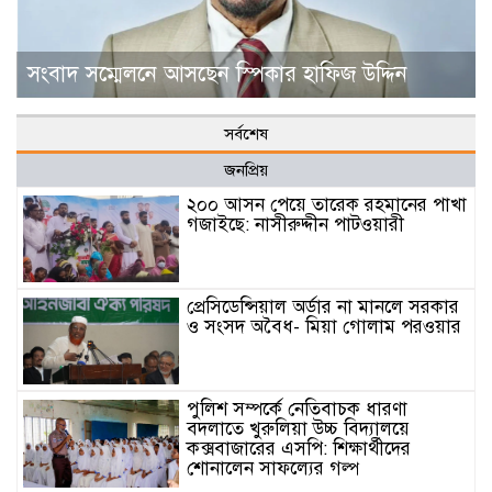
সংবাদ সম্মেলনে আসছেন স্পিকার হাফিজ উদ্দিন
সর্বশেষ
জনপ্রিয়
২০০ আসন পেয়ে তারেক রহমানের পাখা
গজাইছে: নাসীরুদ্দীন পাটওয়ারী
প্রেসিডেন্সিয়াল অর্ডার না মানলে সরকার
ও সংসদ অবৈধ- মিয়া গোলাম পরওয়ার
পুলিশ সম্পর্কে নেতিবাচক ধারণা
বদলাতে খুরুলিয়া উচ্চ বিদ্যালয়ে
কক্সবাজারের এসপি: শিক্ষার্থীদের
শোনালেন সাফল্যের গল্প