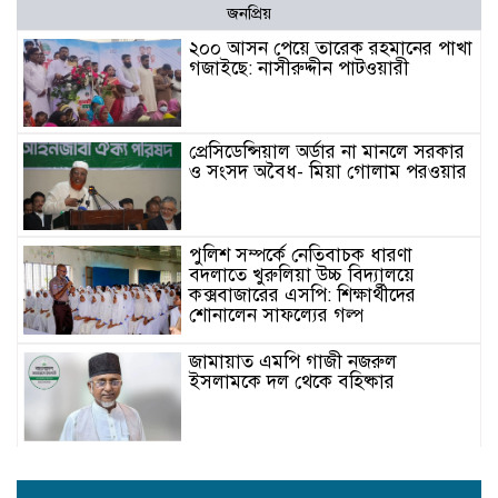
জনপ্রিয়
২০০ আসন পেয়ে তারেক রহমানের পাখা
গজাইছে: নাসীরুদ্দীন পাটওয়ারী
প্রেসিডেন্সিয়াল অর্ডার না মানলে সরকার
ও সংসদ অবৈধ- মিয়া গোলাম পরওয়ার
পুলিশ সম্পর্কে নেতিবাচক ধারণা
বদলাতে খুরুলিয়া উচ্চ বিদ্যালয়ে
কক্সবাজারের এসপি: শিক্ষার্থীদের
শোনালেন সাফল্যের গল্প
জামায়াত এমপি গাজী নজরুল
ইসলামকে দল থেকে বহিষ্কার
কক্সবাজারের মাতামুহুরির শাহারবিলে
বন্যায় নিহত বশির আহমদের পরিবারকে