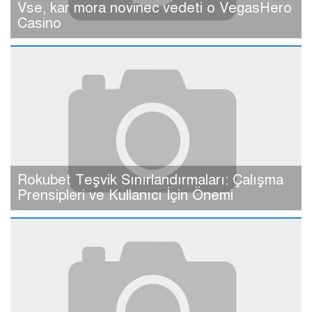
Vse, kar mora novinec vedeti o VegasHero
Casino
Rokubet Teşvik Sınırlandırmaları: Çalışma
Prensipleri ve Kullanıcı İçin Önemi