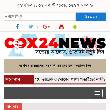
বৃহস্পতিবার, ০৬ অগাস্ট ২০২৬, ০২:৪৭ অপরাহ্ন
Search
শিরোনাম :
২০০ আসন পেয়ে তারেক রহমানের পাখা গজাইছে: নাসীরুদ্দীন 
Toggle
naviga
হোম