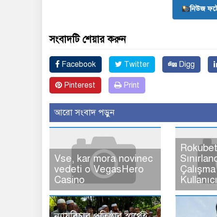
নিউজ ফট
সংবাদটি শেয়ার করুন
Facebook
Twitter
Digg
Pinterest
Print
আরো সংবাদ পড়ুন
Rokubet
Vse, kar mora novinec
Sınırlan
vedeti o VegasHero
Çalışma 
Casino
Kullanıc
ন্যায়বিচার প্রতিষ্ঠার স্বার্থেই