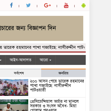
েক রহমানের পাখা গজাইছে: নাসীরুদ্দীন পাটওয়ারী
প্রেসিডেন
আইন-আদালত
আরো
সর্বশেষ
জনপ্রিয়
২০০ আসন পেয়ে তারেক রহমানের
পাখা গজাইছে: নাসীরুদ্দীন
পাটওয়ারী
প্রেসিডেন্সিয়াল অর্ডার না মানলে
সরকার ও সংসদ অবৈধ- মিয়া
গোলাম পরওয়ার