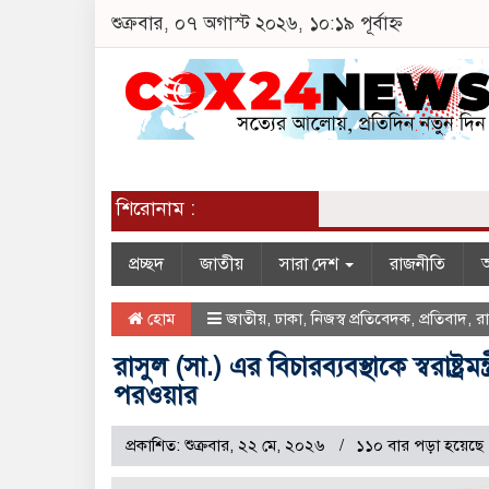
শুক্রবার, ০৭ অগাস্ট ২০২৬, ১০:১৯ পূর্বাহ্ন
শিরোনাম :
প্রচ্ছদ
জাতীয়
সারা দেশ
রাজনীতি
অ
হোম
জাতীয়
,
ঢাকা
,
নিজস্ব প্রতিবেদক
,
প্রতিবাদ
,
র
রাসুল (সা.) এর বিচারব্যবস্থাকে স্বরাষ্ট্
পরওয়ার
প্রকাশিত: শুক্রবার, ২২ মে, ২০২৬
১১০ বার পড়া হয়েছে