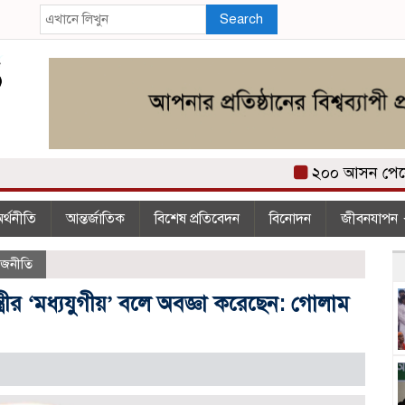
Search
২০০ আসন পেয়ে তার
র্থনীতি
আন্তর্জাতিক
বিশেষ প্রতিবেদন
বিনোদন
জীবনযাপন
াজনীতি
রমন্ত্রীর ‘মধ্যযুগীয়’ বলে অবজ্ঞা করেছেন: গোলাম