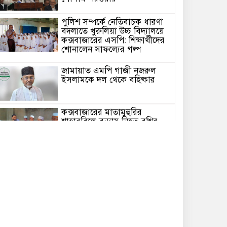
পুলিশ সম্পর্কে নেতিবাচক ধারণা
বদলাতে খুরুলিয়া উচ্চ বিদ্যালয়ে
কক্সবাজারের এসপি: শিক্ষার্থীদের
শোনালেন সাফল্যের গল্প
জামায়াত এমপি গাজী নজরুল
ইসলামকে দল থেকে বহিষ্কার
কক্সবাজারের মাতামুহুরির
শাহারবিলে বন্যায় নিহত বশির
আহমদের পরিবারকে জামায়াতের
আর্থিক সহায়তা
গাজী নজরুল এমপির বিরুদ্ধে
কঠোর ব্যবস্থা নিচ্ছে জামায়াত
ইউপি চেয়ারম্যান পদে স্নাতক
যোগ্যতা নিশ্চিতে হাইকোর্টের রুল