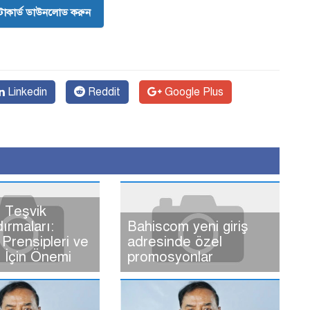
োকার্ড ডাউনলোড করুন
Linkedin
Reddit
Google Plus
 Teşvik
dırmaları:
Bahiscom yeni giriş
Prensipleri ve
adresinde özel
ı İçin Önemi
promosyonlar