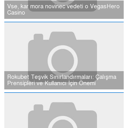
Vse, kar mora novinec vedeti o VegasHero
Casino
Rokubet Teşvik Sınırlandırmaları: Çalışma
Prensipleri ve Kullanıcı İçin Önemi