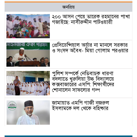
জনপ্রিয়
২০০ আসন পেয়ে তারেক রহমানের পাখা
গজাইছে: নাসীরুদ্দীন পাটওয়ারী
প্রেসিডেন্সিয়াল অর্ডার না মানলে সরকার
ও সংসদ অবৈধ- মিয়া গোলাম পরওয়ার
পুলিশ সম্পর্কে নেতিবাচক ধারণা
বদলাতে খুরুলিয়া উচ্চ বিদ্যালয়ে
কক্সবাজারের এসপি: শিক্ষার্থীদের
শোনালেন সাফল্যের গল্প
জামায়াত এমপি গাজী নজরুল
ইসলামকে দল থেকে বহিষ্কার
কক্সবাজারের মাতামুহুরির শাহারবিলে