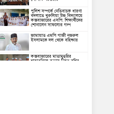
পুলিশ সম্পর্কে নেতিবাচক ধারণা
বদলাতে খুরুলিয়া উচ্চ বিদ্যালয়ে
কক্সবাজারের এসপি: শিক্ষার্থীদের
শোনালেন সাফল্যের গল্প
জামায়াত এমপি গাজী নজরুল
ইসলামকে দল থেকে বহিষ্কার
কক্সবাজারের মাতামুহুরির
শাহারবিলে বন্যায় নিহত বশির
আহমদের পরিবারকে জামায়াতের
আর্থিক সহায়তা
গাজী নজরুল এমপির বিরুদ্ধে
কঠোর ব্যবস্থা নিচ্ছে জামায়াত
ইউপি চেয়ারম্যান পদে স্নাতক
যোগ্যতা নিশ্চিতে হাইকোর্টের রুল