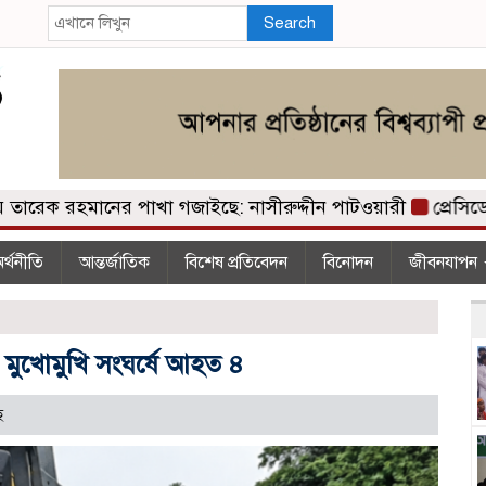
Search
ক রহমানের পাখা গজাইছে: নাসীরুদ্দীন পাটওয়ারী
প্রেসিডেন্
র্থনীতি
আন্তর্জাতিক
বিশেষ প্রতিবেদন
বিনোদন
জীবনযাপন
ি মুখোমুখি সংঘর্ষে আহত ৪
ে