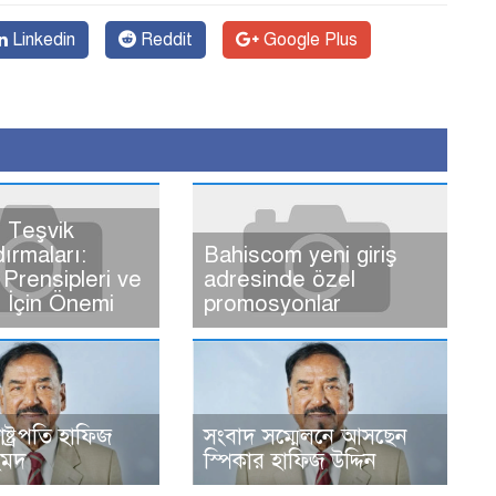
Linkedin
Reddit
Google Plus
 Teşvik
dırmaları:
Bahiscom yeni giriş
Prensipleri ve
adresinde özel
ı İçin Önemi
promosyonlar
রাষ্ট্রপতি হাফিজ
সংবাদ সম্মেলনে আসছেন
হমদ
স্পিকার হাফিজ উদ্দিন