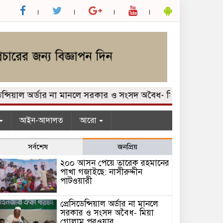
সিয়াল অর্ডার না মানলে সরকার ও সংসদ অবৈধ- মিয়া গোলাম পরওয়া
আইন-আদালত
আরো
সর্বশেষ
জনপ্রিয়
২০০ আসন পেয়ে তারেক রহমানের
পাখা গজাইছে: নাসীরুদ্দীন
পাটওয়ারী
প্রেসিডেন্সিয়াল অর্ডার না মানলে
সরকার ও সংসদ অবৈধ- মিয়া
গোলাম পরওয়ার