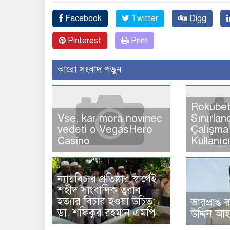
Facebook
Twitter
Digg
Pinterest
Print
আরো সংবাদ পড়ুন
Rokubet
Vse, kar mora novinec
Sınırlan
vedeti o VegasHero
Çalışma 
Casino
Kullanıc
ন্যায়বিচার প্রতিষ্ঠার স্বার্থেই
শহীদ সাংবাদিক তুরাব
হত্যার বিচার হওয়া উচিত:
ভারপ্রাপ্ত 
ডা. শফিকুর রহমান এমপি
উদ্দিন আ