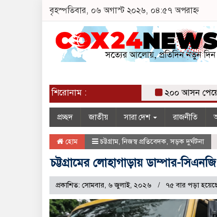
বৃহস্পতিবার, ০৬ অগাস্ট ২০২৬, ০৪:৫৭ অপরাহ্ন
শিরোনাম :
২০০ আসন পেয়ে তারে
প্রচ্ছদ
জাতীয়
সারা দেশ
রাজনীতি
অ
হোম
চট্টগ্রাম
,
নিজস্ব প্রতিবেদক
,
সড়ক দুর্ঘটনা
চট্টগ্রামের লোহাগাড়ায় ডাম্পার-সিএনজ
প্রকাশিত: সোমবার, ৬ জুলাই, ২০২৬
৭৫ বার পড়া হয়েছ