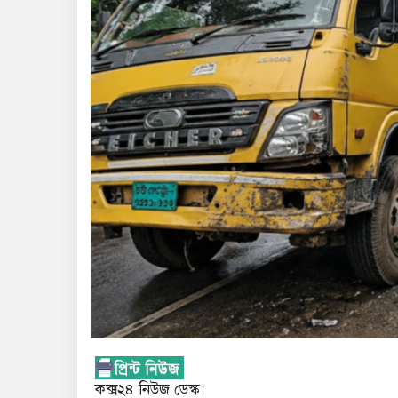
কক্স২৪ নিউজ ডেস্ক।