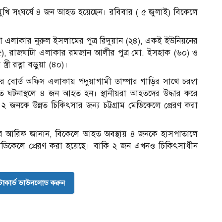
খি সংঘর্ষে ৪ জন আহত হয়েছেন। রবিবার ( ৫ জুলাই) বিকেলে
।
এলাকার নুরুল ইসলামের পুত্র রিদুয়ান (২৪), একই ইউনিয়নের
ার (৪৫), রাজঘাটা এলাকার রমজান আলীর পুত্র মো. ইসহাক (৬০) ও
্রী রত্না বড়ুয়া (৪০)।
্বার বোর্ড অফিস এলাকায় পদুয়াগামী ডাম্পার গাড়ির সাথে চরম্বা
ে ঘটনাস্থলে ৪ জন আহত হন। স্থানীয়রা আহতদের উদ্ধার করে
 ২ জনকে উন্নত চিকিৎসার জন্য চট্টগ্রাম মেডিকেলে প্রেরণ করা
ক্তার আরিফ জানান, বিকেলে আহত অবস্থায় ৪ জনকে হাসপাতালে
 মেডিকেলে প্রেরণ করা হয়েছে। বাকি ২ জন এখনও চিকিৎসাধীন
োকার্ড ডাউনলোড করুন