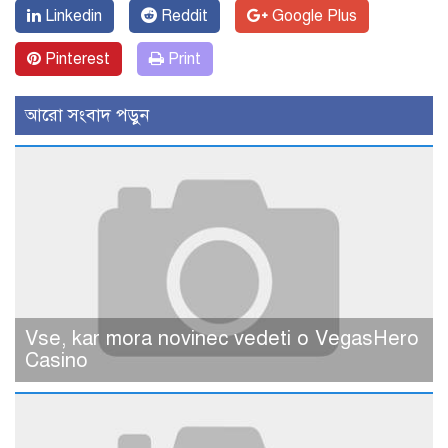
Linkedin
Reddit
Google Plus
Pinterest
Print
আরো সংবাদ পড়ুন
Vse, kar mora novinec vedeti o VegasHero
Casino