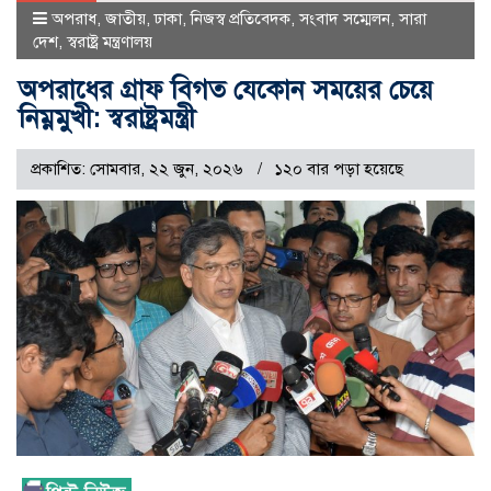
অপরাধ
,
জাতীয়
,
ঢাকা
,
নিজস্ব প্রতিবেদক
,
সংবাদ সম্মেলন
,
সারা
দেশ
,
স্বরাষ্ট্র মন্ত্রণালয়
অপরাধের গ্রাফ বিগত যেকোন সময়ের চেয়ে
নিম্নমুখী: স্বরাষ্ট্রমন্ত্রী
প্রকাশিত: সোমবার, ২২ জুন, ২০২৬
১২০ বার পড়া হয়েছে