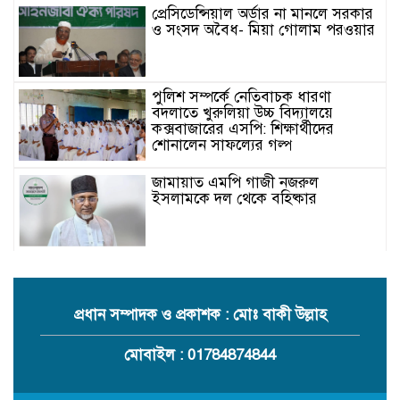
প্রেসিডেন্সিয়াল অর্ডার না মানলে সরকার
ও সংসদ অবৈধ- মিয়া গোলাম পরওয়ার
পুলিশ সম্পর্কে নেতিবাচক ধারণা
বদলাতে খুরুলিয়া উচ্চ বিদ্যালয়ে
কক্সবাজারের এসপি: শিক্ষার্থীদের
শোনালেন সাফল্যের গল্প
জামায়াত এমপি গাজী নজরুল
ইসলামকে দল থেকে বহিষ্কার
কক্সবাজারের মাতামুহুরির শাহারবিলে
বন্যায় নিহত বশির আহমদের পরিবারকে
জামায়াতের আর্থিক সহায়তা
প্রধান সম্পাদক ও প্রকাশক : মোঃ বাকী উল্লাহ
গাজী নজরুল এমপির বিরুদ্ধে কঠোর
মোবাইল : 01784874844
ব্যবস্থা নিচ্ছে জামায়াত