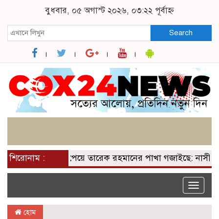
বুধবার, ০৫ অগাস্ট ২০২৬, ০৩:২২ পূর্বাহ্ন
Search
শিরোনাম :
২০০ আসন পেয়ে তারেক রহমানের পাখা গজাইছে: নাসীরুদ্দীন
Toggle
naviga
হোম