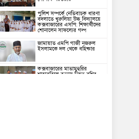
পুলিশ সম্পর্কে নেতিবাচক ধারণা
বদলাতে খুরুলিয়া উচ্চ বিদ্যালয়ে
কক্সবাজারের এসপি: শিক্ষার্থীদের
শোনালেন সাফল্যের গল্প
জামায়াত এমপি গাজী নজরুল
ইসলামকে দল থেকে বহিষ্কার
কক্সবাজারের মাতামুহুরির
শাহারবিলে বন্যায় নিহত বশির
আহমদের পরিবারকে জামায়াতের
আর্থিক সহায়তা
গাজী নজরুল এমপির বিরুদ্ধে
কঠোর ব্যবস্থা নিচ্ছে জামায়াত
ইউপি চেয়ারম্যান পদে স্নাতক
যোগ্যতা নিশ্চিতে হাইকোর্টের রুল