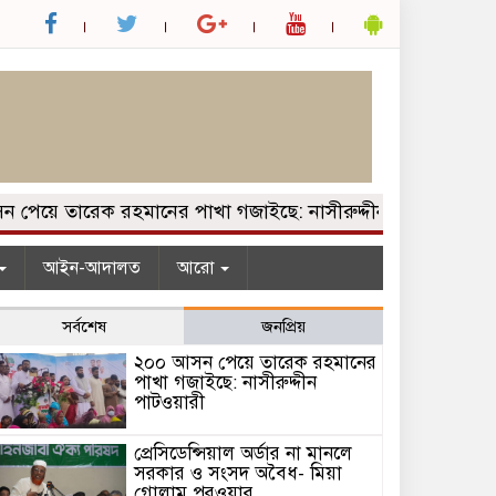
য়ে তারেক রহমানের পাখা গজাইছে: নাসীরুদ্দীন পাটওয়ারী
প্র
আইন-আদালত
আরো
সর্বশেষ
জনপ্রিয়
২০০ আসন পেয়ে তারেক রহমানের
পাখা গজাইছে: নাসীরুদ্দীন
পাটওয়ারী
প্রেসিডেন্সিয়াল অর্ডার না মানলে
সরকার ও সংসদ অবৈধ- মিয়া
গোলাম পরওয়ার