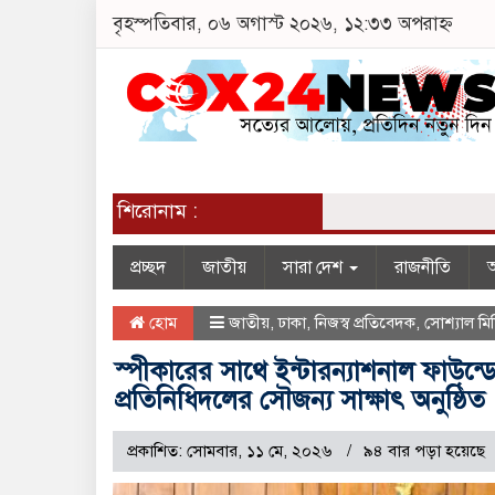
বৃহস্পতিবার, ০৬ অগাস্ট ২০২৬, ১২:৩৩ অপরাহ্ন
শিরোনাম :
প্রচ্ছদ
জাতীয়
সারা দেশ
রাজনীতি
অ
হোম
জাতীয়
,
ঢাকা
,
নিজস্ব প্রতিবেদক
,
সোশ্যাল মিড
স্পীকারের সাথে ইন্টারন্যাশনাল ফাউ
প্রতিনিধিদলের সৌজন্য সাক্ষাৎ অনুষ্ঠিত
প্রকাশিত: সোমবার, ১১ মে, ২০২৬
৯৪ বার পড়া হয়েছে