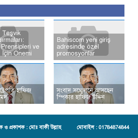
 Teşvik
dırmaları:
Bahiscom yeni giriş
Prensipleri ve
adresinde özel
ı İçin Önemi
promosyonlar
রাষ্ট্রপতি হাফিজ
সংবাদ সম্মেলনে আসছেন
হমদ
স্পিকার হাফিজ উদ্দিন
দক ও প্রকাশক : মোঃ বাকী উল্লাহ
মোবাইল : 01784874844