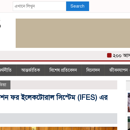
Search
২০০ আসন পে
র্থনীতি
আন্তর্জাতিক
বিশেষ প্রতিবেদন
বিনোদন
জীবনযাপন
িয়া
ন্ডেশন ফর ইলেকটোরাল সিস্টেম (IFES) এর