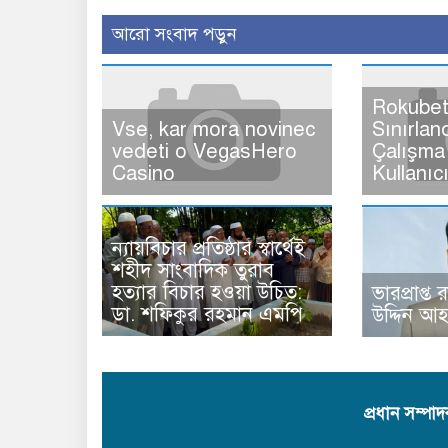
আরো সংবাদ পড়ুন
Rokubet
Vse, kar mora novinec
Sınırlan
vedeti o VegasHero
Çalışma 
Casino
Kullanıc
ন্যায়বিচার প্রতিষ্ঠার স্বার্থেই
শহীদ সাংবাদিক তুরাব
হত্যার বিচার হওয়া উচিত:
ভারপ্রাপ্ত 
ডা. শফিকুর রহমান এমপি
উদ্দিন আ
প্রধান সম্পা