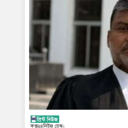
কক্স২৪নিউজ ডেস্ক।