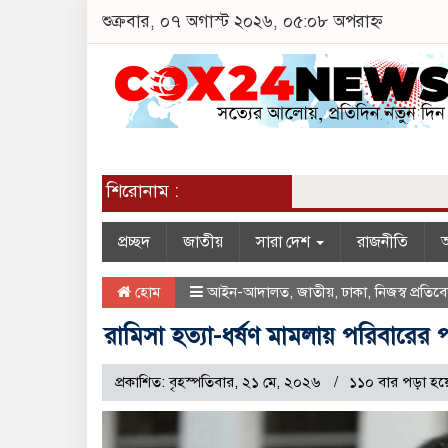
শুক্রবার, ০৭ অগাস্ট ২০২৬, ০৫:০৮ অপরাহ্ন
শিরোনাম :
প্রচ্ছদ
জাতীয়
সারা দেশ
রাজনীতি
অ
হোম
আইন-আদালত
,
জাতীয়
,
ঢাকা
,
নিজস্ব প্রতি
রামিসা হত্যা-ধর্ষণ মামলায় পরিবারের
প্রকাশিত: বৃহস্পতিবার, ২১ মে, ২০২৬
১১০ বার পড়া হয়