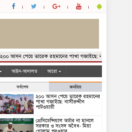
আসন পেয়ে তারেক রহমানের পাখা গজাইছে: নাসীরুদ্দীন পাটওয়ারী
আইন-আদালত
আরো
সর্বশেষ
জনপ্রিয়
২০০ আসন পেয়ে তারেক রহমানের
পাখা গজাইছে: নাসীরুদ্দীন
পাটওয়ারী
প্রেসিডেন্সিয়াল অর্ডার না মানলে
সরকার ও সংসদ অবৈধ- মিয়া
গোলাম পরওয়ার