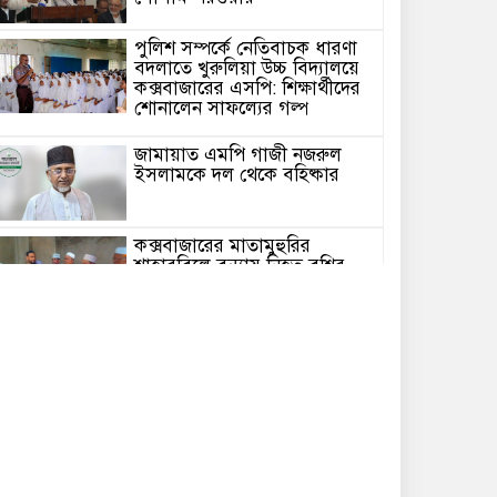
পুলিশ সম্পর্কে নেতিবাচক ধারণা
বদলাতে খুরুলিয়া উচ্চ বিদ্যালয়ে
কক্সবাজারের এসপি: শিক্ষার্থীদের
শোনালেন সাফল্যের গল্প
জামায়াত এমপি গাজী নজরুল
ইসলামকে দল থেকে বহিষ্কার
কক্সবাজারের মাতামুহুরির
শাহারবিলে বন্যায় নিহত বশির
আহমদের পরিবারকে জামায়াতের
আর্থিক সহায়তা
গাজী নজরুল এমপির বিরুদ্ধে
কঠোর ব্যবস্থা নিচ্ছে জামায়াত
ইউপি চেয়ারম্যান পদে স্নাতক
যোগ্যতা নিশ্চিতে হাইকোর্টের রুল