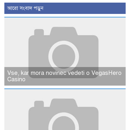
আরো সংবাদ পড়ুন
Vse, kar mora novinec vedeti o VegasHero
Casino