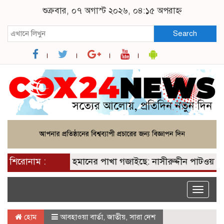
শুক্রবার, ০৭ অগাস্ট ২০২৬, ০৪:১৫ অপরাহ্ন
Search
পেয়ে তারেক রহমানের পাখা গজাইছে: নাসীরুদ্দীন পাটওয়ারী
শিরোনাম :
Toggle
naviga
হোম
আবহাওয়া বার্তা
,
জাতীয়
,
সারা দেশ