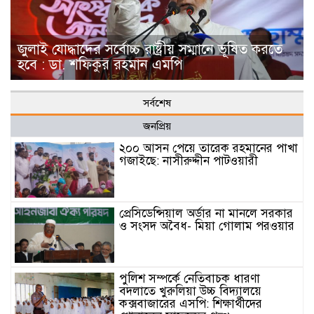
জুলাই যোদ্ধাদের সর্বোচ্চ রাষ্ট্রীয় সম্মানে ভূষিত করতে
হবে : ডা. শফিকুর রহমান এমপি
সর্বশেষ
জনপ্রিয়
২০০ আসন পেয়ে তারেক রহমানের পাখা
গজাইছে: নাসীরুদ্দীন পাটওয়ারী
প্রেসিডেন্সিয়াল অর্ডার না মানলে সরকার
ও সংসদ অবৈধ- মিয়া গোলাম পরওয়ার
পুলিশ সম্পর্কে নেতিবাচক ধারণা
বদলাতে খুরুলিয়া উচ্চ বিদ্যালয়ে
কক্সবাজারের এসপি: শিক্ষার্থীদের