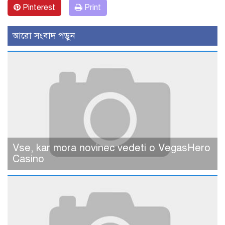
Pinterest
Print
আরো সংবাদ পড়ুন
Vse, kar mora novinec vedeti o VegasHero
Casino