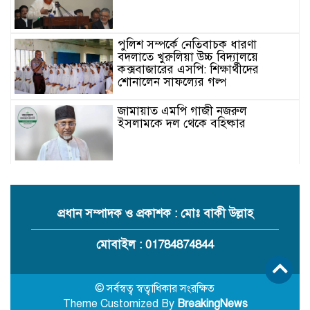
পুলিশ সম্পর্কে নেতিবাচক ধারণা
বদলাতে খুরুলিয়া উচ্চ বিদ্যালয়ে
কক্সবাজারের এসপি: শিক্ষার্থীদের
শোনালেন সাফল্যের গল্প
জামায়াত এমপি গাজী নজরুল
ইসলামকে দল থেকে বহিষ্কার
কক্সবাজারের মাতামুহুরির শাহারবিলে
বন্যায় নিহত বশির আহমদের পরিবারকে
জামায়াতের আর্থিক সহায়তা
প্রধান সম্পাদক ও প্রকাশক : মোঃ বাকী উল্লাহ
গাজী নজরুল এমপির বিরুদ্ধে কঠোর
মোবাইল : 01784874844
ব্যবস্থা নিচ্ছে জামায়াত
© সর্বস্বত্ব স্বত্বাধিকার সংরক্ষিত
Theme Customized By
BreakingNews
ইউপি চেয়ারম্যান পদে স্নাতক যোগ্যতা