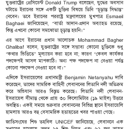
যুক্তরাষ্ট্রের প্রেসিডেন্ট Donald Trump বলেছেন, যুদ্ধের অবসান
ঘটাতে ইরানের সঙ্গে একটি চুক্তির বিষয়ে তিনি “চূড়ান্ত সিদ্ধান্ত”
নেবেন। তবে ইরানের পররাষ্ট্র মন্ত্রণালয়ের মুখপাত্র Esmaeil
Baghaei জানিয়েছেন, “বার্তা আদান-প্রদান অব্যাহত রয়েছে,
কিন্তু এখনো কোনো সমঝোতা চূড়ান্ত হয়নি।”
এর আগে ইরানের প্রধান আলোচক Mohammad Bagher
Ghalibaf বলেন, যুক্তরাষ্ট্রের সঙ্গে সম্ভাব্য কোনো চুক্তিকে শুধু
“কথার ভিত্তিতে” মূল্যায়ন করা হবে না; কারণ “কেবল কার্যকর
পদক্ষেপই আসল মাপকাঠি। অন্য পক্ষ পদক্ষেপ না নেওয়া পর্যন্ত
কোনো পদক্ষেপ নেওয়া হবে না।”
এদিকে ইসরায়েলের প্রধানমন্ত্রী Benjamin Netanyahu দাবি
করেছেন, তাদের সামরিক বাহিনী লেবাননের লিতানি নদী অতিক্রম
করে অভিযান আরও বিস্তৃত করেছে। লিতানি নদী লেবানন-
ইসরায়েল সীমান্ত থেকে প্রায় ৩০ কিলোমিটার (১৯ মাইল) উত্তরে
অবস্থিত। একই সময়ে শুক্রবার লেবাননের বিভিন্ন স্থানে ইসরায়েলি
হামলায় আরও বহু বেসামরিক হতাহতের খবর পাওয়া গেছে।
জাতিসংঘের শিশু তহবিল UNICEF জানিয়েছে, লেবাননে এক
সপ্তাহের হামলায় অন্তত ১৫ শিশু নিহত এবং ৬২ জন আহত