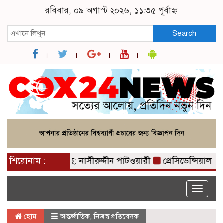
রবিবার, ০৯ অগাস্ট ২০২৬, ১১:৩৫ পূর্বাহ্ন
Search
র পাখা গজাইছে: নাসীরুদ্দীন পাটওয়ারী
শিরোনাম :
প্রেসিডেন্সিয়াল অ
Toggle
naviga
হোম
আন্তর্জাতিক
,
নিজস্ব প্রতিবেদক