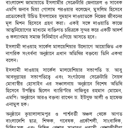
বাংলাদেশ জামায়াতে ইসলামীর সেক্রেটারি জেনারেল ও সাবেক
এমপি জনাব মিয়া গোলাম পরওয়ার বলেছেন, মুসলিম হিসেবে
প্রত্যেকেরই উচিত ইসলামের সুমহান দাওয়াতকে নিজের জীবনের
মূল মিশন হিসেবে গ্রহণ করা। একই সঙ্গে দাওয়াতি কাজে
আত্মনিয়োগের মাধ্যমে ব্যক্তিগত চরিত্রকে সুন্দর করে একটি আদর্শ
ও কল্যাণময় সমাজ বিনির্মাণে এগিয়ে আসতে হবে।
ইসলামী দাওয়াহ সার্কেল মালয়েশিয়ার উদ্যোগে আয়োজিত এক
নাগরিক সংবর্ধনা অনুষ্ঠানে প্রধান অতিথির বক্তব্যে তিনি একথা
বলেন।
ইসলামী দাওয়াহ সার্কেল মালয়েশিয়ার সভাপতি ড. আবু
আবদুল্লাহর সভাপতিত্বে এবং সংগঠনের সেক্রেটারি সৈয়দ
মোবাস্বীর হোসাইন এর সঞ্চালনায় অনুষ্ঠানে বিশেষ অতিথি
হিসেবে উপস্থিত ছিলেন ব্যারিস্টার নাজিবুর রহমান মোমেন,
এমপি। অনুষ্ঠানে আরও বক্তব্য রাখেন ড. ইউসুফ আলী ও হাফেজ
এনামুল হক।
অনুষ্ঠানে কুয়ালালামপুর ও পার্শ্ববর্তী অঞ্চল থেকে আগত
বাংলাদেশি ছাত্র, শিক্ষক, গবেষক, প্রকৌশলী, সাংবাদিক,
চিকিৎসক এবং বিভিন্ন পেশার সাধারণ প্রবাসী পেশাজীবীরা