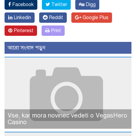
Facebook
Twitter
Digg
Linkedin
Reddit
Google Plus
Pinterest
Print
আরো সংবাদ পড়ুন
Vse, kar mora novinec vedeti o VegasHero
Casino