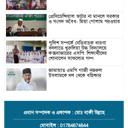
প্রেসিডেন্সিয়াল অর্ডার না মানলে সরকার
ও সংসদ অবৈধ- মিয়া গোলাম পরওয়ার
পুলিশ সম্পর্কে নেতিবাচক ধারণা
বদলাতে খুরুলিয়া উচ্চ বিদ্যালয়ে
কক্সবাজারের এসপি: শিক্ষার্থীদের
শোনালেন সাফল্যের গল্প
জামায়াত এমপি গাজী নজরুল
ইসলামকে দল থেকে বহিষ্কার
কক্সবাজারের মাতামুহুরির শাহারবিলে
বন্যায় নিহত বশির আহমদের পরিবারকে
জামায়াতের আর্থিক সহায়তা
প্রধান সম্পাদক ও প্রকাশক : মোঃ বাকী উল্লাহ
গাজী নজরুল এমপির বিরুদ্ধে কঠোর
মোবাইল : 01784874844