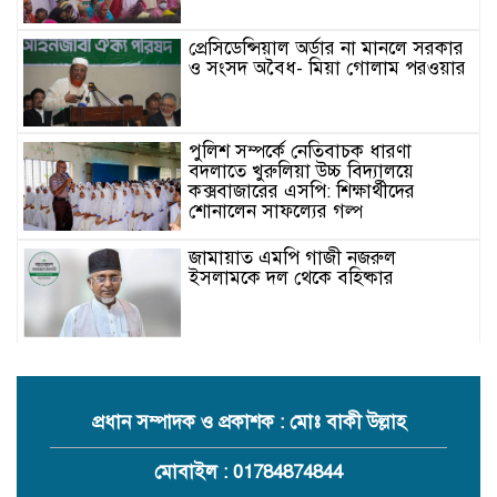
প্রেসিডেন্সিয়াল অর্ডার না মানলে সরকার
ও সংসদ অবৈধ- মিয়া গোলাম পরওয়ার
পুলিশ সম্পর্কে নেতিবাচক ধারণা
বদলাতে খুরুলিয়া উচ্চ বিদ্যালয়ে
কক্সবাজারের এসপি: শিক্ষার্থীদের
শোনালেন সাফল্যের গল্প
জামায়াত এমপি গাজী নজরুল
ইসলামকে দল থেকে বহিষ্কার
কক্সবাজারের মাতামুহুরির শাহারবিলে
বন্যায় নিহত বশির আহমদের পরিবারকে
জামায়াতের আর্থিক সহায়তা
প্রধান সম্পাদক ও প্রকাশক : মোঃ বাকী উল্লাহ
গাজী নজরুল এমপির বিরুদ্ধে কঠোর
মোবাইল : 01784874844
ব্যবস্থা নিচ্ছে জামায়াত