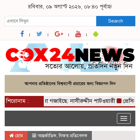
রবিবার, ০৯ অগাস্ট ২০২৬, ০৮:৪০ পূর্বাহ্ন
Search
ক রহমানের পাখা গজাইছে: নাসীরুদ্দীন পাটওয়ারী
শিরোনাম :
প্রেসিডেন্
Toggle
naviga
হোম
আন্তর্জাতিক
,
নিজস্ব প্রতিবেদক