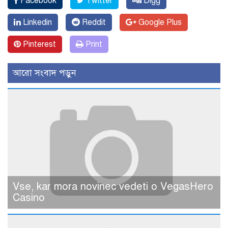
Facebook
Twitter
Digg
Linkedin
Reddit
Google Plus
Pinterest
Print
আরো সংবাদ পড়ুন
Vse, kar mora novinec vedeti o VegasHero
Casino