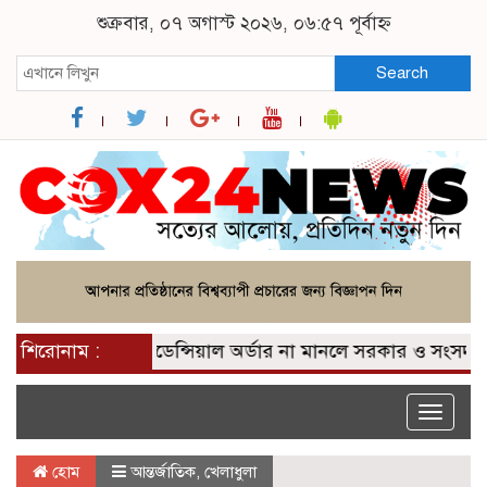
শুক্রবার, ০৭ অগাস্ট ২০২৬, ০৬:৫৭ পূর্বাহ্ন
Search
াটওয়ারী
শিরোনাম :
প্রেসিডেন্সিয়াল অর্ডার না মানলে সরকার ও সংসদ অব
Toggle
naviga
হোম
আন্তর্জাতিক
,
খেলাধুলা