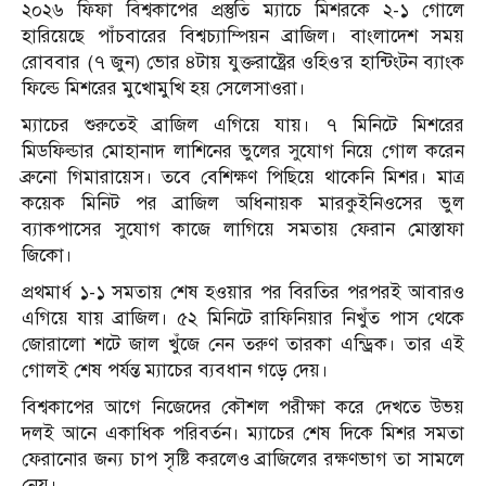
২০২৬ ফিফা বিশ্বকাপের প্রস্তুতি ম্যাচে মিশরকে ২-১ গোলে
হারিয়েছে পাঁচবারের বিশ্বচ্যাম্পিয়ন ব্রাজিল। বাংলাদেশ সময়
রোববার (৭ জুন) ভোর ৪টায় যুক্তরাষ্ট্রের ওহিও’র হান্টিংটন ব্যাংক
ফিল্ডে মিশরের মুখোমুখি হয় সেলেসাওরা।
ম্যাচের শুরুতেই ব্রাজিল এগিয়ে যায়। ৭ মিনিটে মিশরের
মিডফিল্ডার মোহানাদ লাশিনের ভুলের সুযোগ নিয়ে গোল করেন
ব্রুনো গিমারায়েস। তবে বেশিক্ষণ পিছিয়ে থাকেনি মিশর। মাত্র
কয়েক মিনিট পর ব্রাজিল অধিনায়ক মারকুইনিওসের ভুল
ব্যাকপাসের সুযোগ কাজে লাগিয়ে সমতায় ফেরান মোস্তাফা
জিকো।
প্রথমার্ধ ১-১ সমতায় শেষ হওয়ার পর বিরতির পরপরই আবারও
এগিয়ে যায় ব্রাজিল। ৫২ মিনিটে রাফিনিয়ার নিখুঁত পাস থেকে
জোরালো শটে জাল খুঁজে নেন তরুণ তারকা এন্ড্রিক। তার এই
গোলই শেষ পর্যন্ত ম্যাচের ব্যবধান গড়ে দেয়।
বিশ্বকাপের আগে নিজেদের কৌশল পরীক্ষা করে দেখতে উভয়
দলই আনে একাধিক পরিবর্তন। ম্যাচের শেষ দিকে মিশর সমতা
ফেরানোর জন্য চাপ সৃষ্টি করলেও ব্রাজিলের রক্ষণভাগ তা সামলে
নেয়।