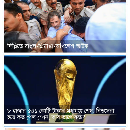
দিল্লিতে রাহুল-প্রিয়াঙ্কা-অখিলেশ আটক
৮ হাজার ৫৪১ কোটি টাকার মহাযজ্ঞ শেষ: বিশ্বসেরা
হয়ে কত পেল স্পেন, কার ভাগে কত?