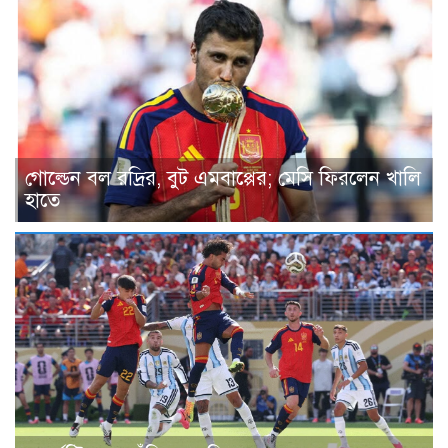
গোল্ডেন বল রদ্রির, বুট এমবাপ্পের; মেসি ফিরলেন খালি
হাতে