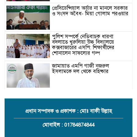
প্রেসিডেন্সিয়াল অর্ডার না মানলে সরকার
ও সংসদ অবৈধ- মিয়া গোলাম পরওয়ার
পুলিশ সম্পর্কে নেতিবাচক ধারণা
বদলাতে খুরুলিয়া উচ্চ বিদ্যালয়ে
কক্সবাজারের এসপি: শিক্ষার্থীদের
শোনালেন সাফল্যের গল্প
জামায়াত এমপি গাজী নজরুল
ইসলামকে দল থেকে বহিষ্কার
কক্সবাজারের মাতামুহুরির শাহারবিলে
বন্যায় নিহত বশির আহমদের পরিবারকে
জামায়াতের আর্থিক সহায়তা
প্রধান সম্পাদক ও প্রকাশক : মোঃ বাকী উল্লাহ
গাজী নজরুল এমপির বিরুদ্ধে কঠোর
মোবাইল : 01784874844
ব্যবস্থা নিচ্ছে জামায়াত