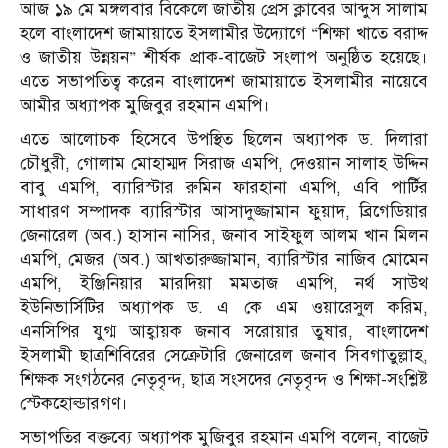
আজ ১৯ মে মঙ্গলবার বিকেলে জাতীয় প্রেস ক্লাবের আব্দুস সালাম
হলে বাংলাদেশ জামায়াতে ইসলামীর উদ্যোগে “শিক্ষা খাতে বরাদ্দ
ও জাতীয় উন্নয়ন” শীর্ষক প্রাক-বাজেট সংলাপ অনুষ্ঠিত হয়েছে।
এতে সভাপতিত্ব করেন বাংলাদেশ জামায়াতে ইসলামীর নায়েবে
আমীর অধ্যাপক মুজিবুর রহমান এমপি।
এতে আলোচক হিসেবে উপস্থিত ছিলেন অধ্যাপক ড. দিলারা
চৌধুরী, গোলাম মোহাম্মদ সিরাজ এমপি, দেওয়ান সালাহ উদ্দিন
বাবু এমপি, ব্যারিস্টার রুমিন ফারহানা এমপি, এবি পার্টির
সাধারণ সম্পাদক ব্যারিস্টার আসাদুজ্জামান ফুয়াদ, ব্রিগেডিয়ার
জেনারেল (অব.) হাসান নাসির, জনাব সাইফুল আলম খান মিলন
এমপি, মেজর (অব.) আখতারুজ্জামান, ব্যারিস্টার নাজিব মোমেন
এমপি, ইঞ্জিনিয়ার মারদিয়া মমতাজ এমপি, নর্থ সাউথ
ইউনিভার্সিটির অধ্যাপক ড. এ কে এম ওয়ারেসুল করিম,
এনসিপির যুগ্ম আহ্বায়ক জনাব সরোয়ার তুষার, বাংলাদেশ
ইসলামী ছাত্রশিবিরের সেক্রেটারি জেনারেল জনাব সিবগাতুল্লাহ,
শিক্ষক সংগঠনের নেতৃবৃন্দ, ছাত্র সংসদের নেতৃবৃন্দ ও শিক্ষা-সংশ্লিষ্ট
স্টেকহোল্ডারগণ।
সভাপতির বক্তব্যে অধ্যাপক মুজিবুর রহমান এমপি বলেন, বাজেট