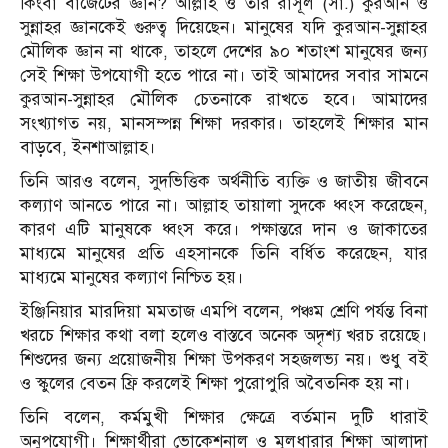
কিংবা বাজেটের জ্ঞান? আল্লাহ ও তাঁর রাসূল (সা.) কুরআন ও
সুন্নাহর জ্ঞানকেই গুরুত্ব দিয়েছেন। মানুষের যদি কুরআন-সুন্নাহর
মৌলিক জ্ঞান না থাকে, তাহলে দেশের ৯০ শতাংশ মানুষের জন্য
সেই শিক্ষা উপযোগী হতে পারে না। তাই আমাদের সবার সামনে
কুরআন-সুন্নাহর মৌলিক চেতনাকে রাখতে হবে। আমাদের
সংখ্যাগত নয়, মানসম্পন্ন শিক্ষা দরকার। তাহলেই শিক্ষার মান
বাড়বে, ইনশাআল্লাহ।
তিনি আরও বলেন, সুদভিত্তিক অর্থনীতি ব্যক্তি ও জাতীয় জীবনে
কল্যাণ আনতে পারে না। আল্লাহ তায়ালা সুদকে ধ্বংস করেছেন,
কারণ এটি মানুষকে ধ্বংস করে। পক্ষান্তরে দান ও জাকাতের
মাধ্যমে মানুষের প্রতি এহসানকে তিনি বর্ধিত করেছেন, যার
মাধ্যমে মানুষের কল্যাণ নিশ্চিত হয়।
ইঞ্জিনিয়ার মারদিয়া মমতাজ এমপি বলেন, পঞ্চম শ্রেণি পর্যন্ত বিনা
খরচে শিক্ষার কথা বলা হলেও বাস্তবে অনেক অদৃশ্য খরচ রয়েছে।
শিশুদের জন্য প্রয়োজনীয় শিক্ষা উপকরণ সহজলভ্য নয়। শুধু বই
ও স্কুলের বেতন ফ্রি করলেই শিক্ষা পুরোপুরি অবৈতনিক হয় না।
তিনি বলেন, কর্মমুখী শিক্ষার ক্ষেত্রে বর্তমান দুটি ধারাই
অনুপযোগী। শিক্ষার্থীরা ভোকেশনাল ও মূলধারার শিক্ষা আলাদা