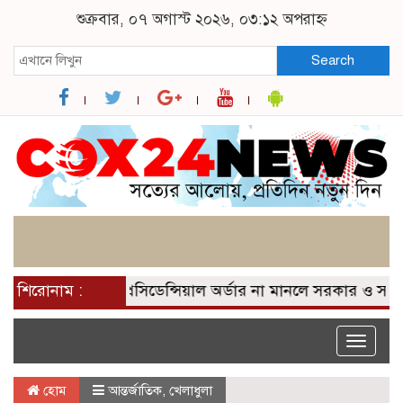
শুক্রবার, ০৭ অগাস্ট ২০২৬, ০৩:১২ অপরাহ্ন
Search
ন পাটওয়ারী
শিরোনাম :
প্রেসিডেন্সিয়াল অর্ডার না মানলে সরকার ও সংসদ
Toggle
naviga
হোম
আন্তর্জাতিক
,
খেলাধুলা