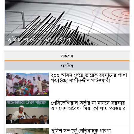
ভূমিকম্পে কেঁপে উঠলো ইরান
সর্বশেষ
জনপ্রিয়
২০০ আসন পেয়ে তারেক রহমানের পাখা
গজাইছে: নাসীরুদ্দীন পাটওয়ারী
প্রেসিডেন্সিয়াল অর্ডার না মানলে সরকার
ও সংসদ অবৈধ- মিয়া গোলাম পরওয়ার
পুলিশ সম্পর্কে নেতিবাচক ধারণা