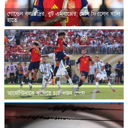
গোল্ডেন বল রদ্রির, বুট এমবাপ্পের; মেসি ফিরলেন খালি
হাতে
আর্জেন্টিনাকে কাঁদিয়ে চ্যাম্পিয়ন স্পেন