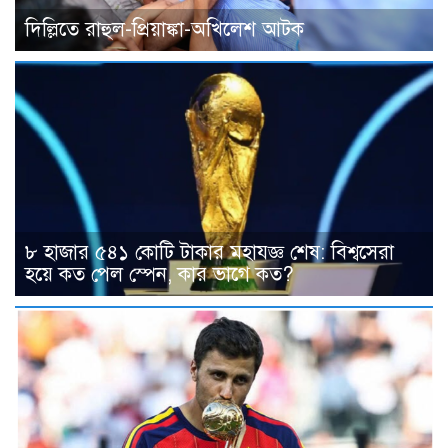
দিল্লিতে রাহুল-প্রিয়াঙ্কা-অখিলেশ আটক
৮ হাজার ৫৪১ কোটি টাকার মহাযজ্ঞ শেষ: বিশ্বসেরা
হয়ে কত পেল স্পেন, কার ভাগে কত?