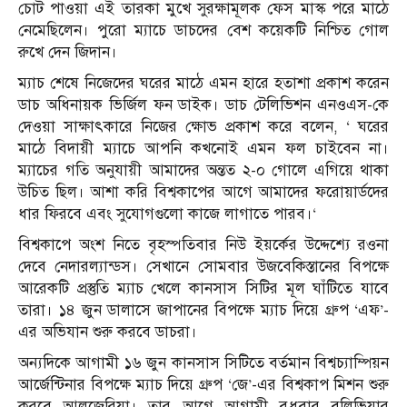
চোট পাওয়া এই তারকা মুখে সুরক্ষামূলক ফেস মাস্ক পরে মাঠে
নেমেছিলেন। পুরো ম্যাচে ডাচদের বেশ কয়েকটি নিশ্চিত গোল
রুখে দেন জিদান।
ম্যাচ শেষে নিজেদের ঘরের মাঠে এমন হারে হতাশা প্রকাশ করেন
ডাচ অধিনায়ক ভির্জিল ফন ডাইক। ডাচ টেলিভিশন এনওএস-কে
দেওয়া সাক্ষাৎকারে নিজের ক্ষোভ প্রকাশ করে বলেন, ‘ ঘরের
মাঠে বিদায়ী ম্যাচে আপনি কখনোই এমন ফল চাইবেন না।
ম্যাচের গতি অনুযায়ী আমাদের অন্তত ২-০ গোলে এগিয়ে থাকা
উচিত ছিল। আশা করি বিশ্বকাপের আগে আমাদের ফরোয়ার্ডদের
ধার ফিরবে এবং সুযোগগুলো কাজে লাগাতে পারব।‘
বিশ্বকাপে অংশ নিতে বৃহস্পতিবার নিউ ইয়র্কের উদ্দেশ্যে রওনা
দেবে নেদারল্যান্ডস। সেখানে সোমবার উজবেকিস্তানের বিপক্ষে
আরেকটি প্রস্তুতি ম্যাচ খেলে কানসাস সিটির মূল ঘাঁটিতে যাবে
তারা। ১৪ জুন ডালাসে জাপানের বিপক্ষে ম্যাচ দিয়ে গ্রুপ ‘এফ’-
এর অভিযান শুরু করবে ডাচরা।
অন্যদিকে আগামী ১৬ জুন কানসাস সিটিতে বর্তমান বিশ্বচ্যাম্পিয়ন
আর্জেন্টিনার বিপক্ষে ম্যাচ দিয়ে গ্রুপ ‘জে’-এর বিশ্বকাপ মিশন শুরু
করবে আলজেরিয়া। তার আগে আগামী বুধবার বলিভিয়ার