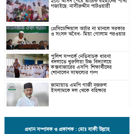
২০০ আসন পেয়ে তারেক রহমানের পাখা
গজাইছে: নাসীরুদ্দীন পাটওয়ারী
প্রেসিডেন্সিয়াল অর্ডার না মানলে সরকার
ও সংসদ অবৈধ- মিয়া গোলাম পরওয়ার
পুলিশ সম্পর্কে নেতিবাচক ধারণা
বদলাতে খুরুলিয়া উচ্চ বিদ্যালয়ে
কক্সবাজারের এসপি: শিক্ষার্থীদের
শোনালেন সাফল্যের গল্প
জামায়াত এমপি গাজী নজরুল
ইসলামকে দল থেকে বহিষ্কার
কক্সবাজারের মাতামুহুরির শাহারবিলে
বন্যায় নিহত বশির আহমদের পরিবারকে
জামায়াতের আর্থিক সহায়তা
প্রধান সম্পাদক ও প্রকাশক : মোঃ বাকী উল্লাহ