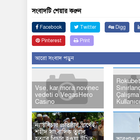
সংবাদটি শেয়ার করুন
Facebook
Twitter
Digg
Pinterest
Print
আরো সংবাদ পড়ুন
Rokubet
Vse, kar mora novinec
Sınırlan
vedeti o VegasHero
Çalışma 
Casino
Kullanıc
ন্যায়বিচার প্রতিষ্ঠার স্বার্থেই
শহীদ সাংবাদিক তুরাব
হত্যার বিচার হওয়া উচিত:
ভারপ্রাপ্ত 