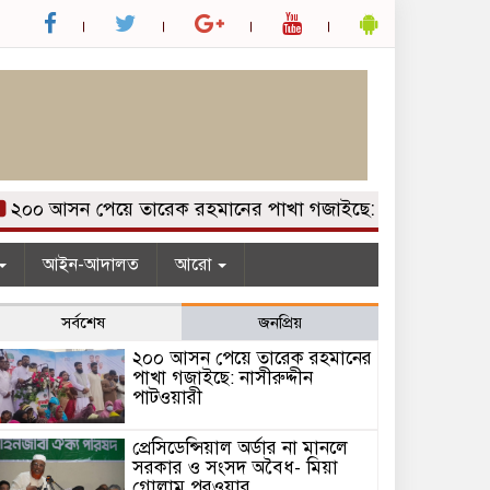
০০ আসন পেয়ে তারেক রহমানের পাখা গজাইছে: নাসীরুদ্দীন পাটওয়
আইন-আদালত
আরো
সর্বশেষ
জনপ্রিয়
২০০ আসন পেয়ে তারেক রহমানের
পাখা গজাইছে: নাসীরুদ্দীন
পাটওয়ারী
প্রেসিডেন্সিয়াল অর্ডার না মানলে
সরকার ও সংসদ অবৈধ- মিয়া
গোলাম পরওয়ার