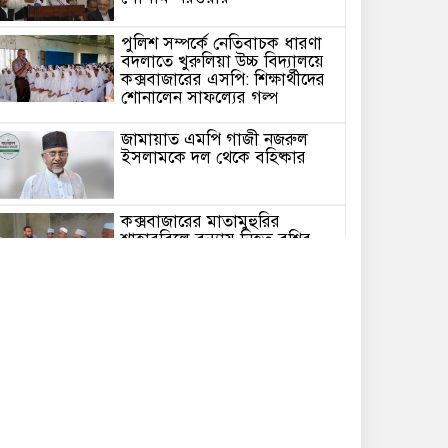
পুলিশ সম্পর্কে নেতিবাচক ধারণা
বদলাতে খুরুলিয়া উচ্চ বিদ্যালয়ে
কক্সবাজারের এসপি: শিক্ষার্থীদের
শোনালেন সাফল্যের গল্প
জামায়াত এমপি গাজী নজরুল
ইসলামকে দল থেকে বহিষ্কার
কক্সবাজারের মাতামুহুরির
শাহারবিলে বন্যায় নিহত বশির
আহমদের পরিবারকে জামায়াতের
আর্থিক সহায়তা
গাজী নজরুল এমপির বিরুদ্ধে
কঠোর ব্যবস্থা নিচ্ছে জামায়াত
ইউপি চেয়ারম্যান পদে স্নাতক
যোগ্যতা নিশ্চিতে হাইকোর্টের রুল