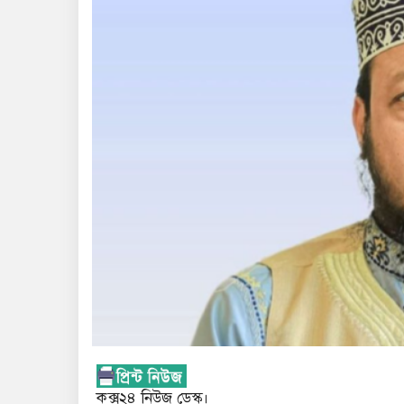
কক্স২৪ নিউজ ডেস্ক।