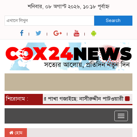
শনিবার, ০৮ অগাস্ট ২০২৬, ১০:১৮ পূর্বাহ্ন
Search
ারেক রহমানের পাখা গজাইছে: নাসীরুদ্দীন পাটওয়ারী
শিরোনাম :
প্রেসি
Toggle
naviga
হোম