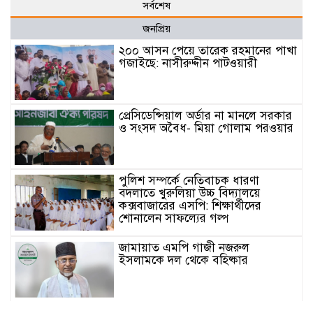
সর্বশেষ
জনপ্রিয়
২০০ আসন পেয়ে তারেক রহমানের পাখা
গজাইছে: নাসীরুদ্দীন পাটওয়ারী
প্রেসিডেন্সিয়াল অর্ডার না মানলে সরকার
ও সংসদ অবৈধ- মিয়া গোলাম পরওয়ার
পুলিশ সম্পর্কে নেতিবাচক ধারণা
বদলাতে খুরুলিয়া উচ্চ বিদ্যালয়ে
কক্সবাজারের এসপি: শিক্ষার্থীদের
শোনালেন সাফল্যের গল্প
জামায়াত এমপি গাজী নজরুল
ইসলামকে দল থেকে বহিষ্কার