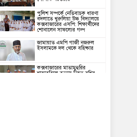
পুলিশ সম্পর্কে নেতিবাচক ধারণা
বদলাতে খুরুলিয়া উচ্চ বিদ্যালয়ে
কক্সবাজারের এসপি: শিক্ষার্থীদের
শোনালেন সাফল্যের গল্প
জামায়াত এমপি গাজী নজরুল
ইসলামকে দল থেকে বহিষ্কার
কক্সবাজারের মাতামুহুরির
শাহারবিলে বন্যায় নিহত বশির
আহমদের পরিবারকে জামায়াতের
আর্থিক সহায়তা
গাজী নজরুল এমপির বিরুদ্ধে
কঠোর ব্যবস্থা নিচ্ছে জামায়াত
ইউপি চেয়ারম্যান পদে স্নাতক
যোগ্যতা নিশ্চিতে হাইকোর্টের রুল