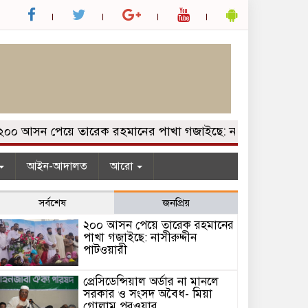
আসন পেয়ে তারেক রহমানের পাখা গজাইছে: নাসীরুদ্দীন পাটওয়ারী
আইন-আদালত
আরো
সর্বশেষ
জনপ্রিয়
২০০ আসন পেয়ে তারেক রহমানের
পাখা গজাইছে: নাসীরুদ্দীন
পাটওয়ারী
প্রেসিডেন্সিয়াল অর্ডার না মানলে
সরকার ও সংসদ অবৈধ- মিয়া
গোলাম পরওয়ার