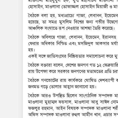
মাওলানা মাহবুবুল হক, যুগ্ম মহাসচিব মাওলান
হোসাইন, মাওলানা তোফাজ্জল হোসাইন মিয়াজী ও মা
বৈঠকে বলা হয়, মধ্যপ্রাচ্যে গাজা, লেবানন, ইয়েমেন 
হয়েছে, তা সমগ্র মুসলিম বিশ্বের জন্য গভীর উদ্বে
আঞ্চলিক সংঘাতে রূপ নেওয়ার আশঙ্কা তৈরি করেছে।
বৈঠকে অবিলম্বে গাজা, লেবানন, ইয়েমেন, ইরানসহ সমগ্র ম
ফেরার অধিকার নিশ্চিত এবং মসজিদুল আকসার মর্যাদা 
হয়।
একই সঙ্গে জাতিসংঘের নিষ্ক্রিয়তার সমালোচনা করে মু
বৈঠকে বক্তারা বলেন, দেশের জনগণ গত ১২ ফেব্রুয়ারির 
রায় উপেক্ষা করে সরকার জনগণের মতামতের প্রতি চর
বৈঠকে গণভোটের রায় কার্যকরে ঘোষিত দেশব্যাপী 
জনমত গড়ে তোলার আহ্বান জানানো হয়।
বৈঠকে আরও উপস্থিত ছিলেন সাংগঠনিক সম্পাদক ম
মাওলানা মুহাম্মদ ফয়সাল, মাওলানা আবু সাঈদ নোম
ফজলুর রহমান, আইন বিষয়ক সম্পাদক মাওলানা শরীফ 
অফিস সম্পাদক মাওলানা রুহুল আমীন খান, প্রচার সম্