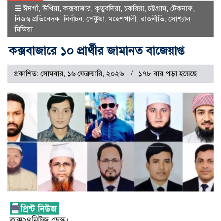
ঈদগাঁ
,
উখিয়া
,
কক্সবাজার
,
কুতুবদিয়া
,
চকরিয়া
,
চট্টগ্রাম
,
টেকনাফ
,
নিজস্ব প্রতিবেদক
,
নির্বাচন
,
পেকুয়া
,
মহেশখালী
,
রাজনীতি
,
সোশ্যাল
মিডিয়া
কক্সবাজারে ১০ প্রার্থীর জামানত বাজেয়াপ্ত
প্রকাশিত: সোমবার, ১৬ ফেব্রুয়ারি, ২০২৬
১৭৮ বার পড়া হয়েছে
কক্স২৪নিউজ ডেস্ক।