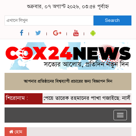
শুক্রবার, ০৭ অগাস্ট ২০২৬, ০৩:৫৪ পূর্বাহ্ন
Search
শিরোনাম :
২০০ আসন পেয়ে তারেক রহমানের পাখা গজাইছে: নাসীরুদ্দী
Toggle
naviga
হোম