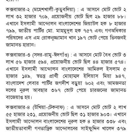
কক্সবাজার-২ (মহেশখালী–কুতুবদিয়া) : এ আসনে মোট ভোট ২
লাখ ৩২ হাজার ৭০৯, প্রয়োজনীয় ভোট ছিল ২৯ হাজার ৮৮।
এখানে ইসলামী আন্দোলন বাংলাদেশের জিয়াউল হক ৮ হাজার
৭৯৯, জাতীয় পার্টির মো. মাহমুদুল হক ৭৫৭ এবং গণঅধিকার
পরিষদের এস এম রোকনুজ্জামান খান ১৯৭ ভোট পেয়ে তিনজনই
জামানত হারান।
কক্সবাজার-৩ (সদর–রামু–ঈদগাঁও) : এ আসনে মোট বৈধ ভোট ৩
লাখ ৫৬ হাজার ৫৯৪, প্রয়োজনীয় ভোট ছিল ৪৪ হাজার ৫৭৪।
এখানে ইসলামী আন্দোলন বাংলাদেশের আমিরুল ইসলাম ৫
হাজার ১৪৯, স্বতন্ত্র প্রার্থী মোহাম্মদ ইলিয়াস মিয়া ৯৪৭,
বাংলাদেশ লেবার পার্টির জগদীশ বড়ুয়া ৬০২ এবং আমজনতা
দলের নুরুল আবছার ৩৬৭ ভোট পেয়ে চারজনের জামানত
বাজেয়াপ্ত হয়।
কক্সবাজার-৪ (উখিয়া–টেকনাফ) : এ আসনে মোট ভোট ২ লাখ
৫৫ হাজার ২৩১, প্রয়োজনীয় ভোট ছিল ৩১ হাজার ৯০৩। এখানে
ইসলামী আন্দোলন বাংলাদেশের নুরুল হক ৪ হাজার ৩৩৮ এবং
জাতীয়তাবাদী গণতান্ত্রিক আন্দোলনের সাইফুদ্দিন খালেদ ৩৭৯