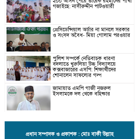
২০০ আসন পেয়ে তারেক রহমানের পাখা
গজাইছে: নাসীরুদ্দীন পাটওয়ারী
প্রেসিডেন্সিয়াল অর্ডার না মানলে সরকার
ও সংসদ অবৈধ- মিয়া গোলাম পরওয়ার
পুলিশ সম্পর্কে নেতিবাচক ধারণা
বদলাতে খুরুলিয়া উচ্চ বিদ্যালয়ে
কক্সবাজারের এসপি: শিক্ষার্থীদের
শোনালেন সাফল্যের গল্প
জামায়াত এমপি গাজী নজরুল
ইসলামকে দল থেকে বহিষ্কার
কক্সবাজারের মাতামুহুরির শাহারবিলে
বন্যায় নিহত বশির আহমদের পরিবারকে
জামায়াতের আর্থিক সহায়তা
প্রধান সম্পাদক ও প্রকাশক : মোঃ বাকী উল্লাহ