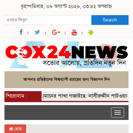
বৃহস্পতিবার, ০৬ অগাস্ট ২০২৬, ০৩:৪২ অপরাহ্ন
Search
পেয়ে তারেক রহমানের পাখা গজাইছে: নাসীরুদ্দীন পাটওয়ারী
শিরোনাম :
Toggle
naviga
হোম