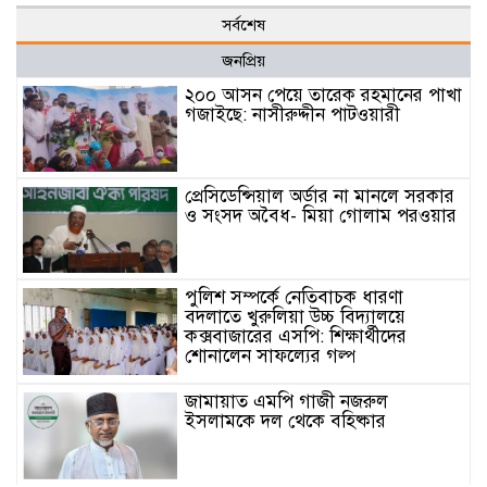
সর্বশেষ
জনপ্রিয়
২০০ আসন পেয়ে তারেক রহমানের পাখা
গজাইছে: নাসীরুদ্দীন পাটওয়ারী
প্রেসিডেন্সিয়াল অর্ডার না মানলে সরকার
ও সংসদ অবৈধ- মিয়া গোলাম পরওয়ার
পুলিশ সম্পর্কে নেতিবাচক ধারণা
বদলাতে খুরুলিয়া উচ্চ বিদ্যালয়ে
কক্সবাজারের এসপি: শিক্ষার্থীদের
শোনালেন সাফল্যের গল্প
জামায়াত এমপি গাজী নজরুল
ইসলামকে দল থেকে বহিষ্কার