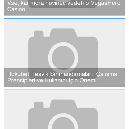
Vse, kar mora novinec vedeti o VegasHero
Casino
Rokubet Teşvik Sınırlandırmaları: Çalışma
Prensipleri ve Kullanıcı İçin Önemi