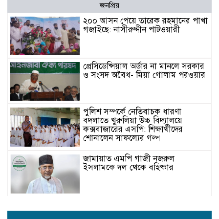
জনপ্রিয়
২০০ আসন পেয়ে তারেক রহমানের পাখা
গজাইছে: নাসীরুদ্দীন পাটওয়ারী
প্রেসিডেন্সিয়াল অর্ডার না মানলে সরকার
ও সংসদ অবৈধ- মিয়া গোলাম পরওয়ার
পুলিশ সম্পর্কে নেতিবাচক ধারণা
বদলাতে খুরুলিয়া উচ্চ বিদ্যালয়ে
কক্সবাজারের এসপি: শিক্ষার্থীদের
শোনালেন সাফল্যের গল্প
জামায়াত এমপি গাজী নজরুল
ইসলামকে দল থেকে বহিষ্কার
কক্সবাজারের মাতামুহুরির শাহারবিলে
বন্যায় নিহত বশির আহমদের পরিবারকে