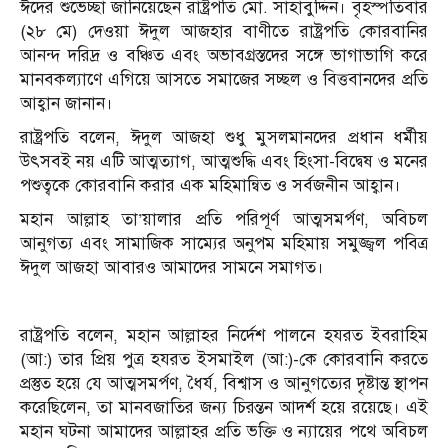
ঈদের শুভেচ্ছা জানিয়েছেন রাষ্ট্রপতি মো. সাহাবুদ্দিন। বৃহস্পতিবার
(২৮ মে) দেওয়া ঈদুল আজহার বাণীতে রাষ্ট্রপতি কোরবানির
আনন্দ দরিদ্র ও বঞ্চিত এবং অভাবগ্রস্তদের সঙ্গে ভাগাভাগি করে
মানবকল্যাণে এগিয়ে আসতে সমাজের সচ্ছল ও বিত্তবানদের প্রতি
আহ্বান জানান।
রাষ্ট্রপতি বলেন, ঈদুল আজহা শুধু মুসলমানদের প্রধান ধর্মীয়
উৎসবই নয় এটি আত্মত্যাগ, আত্মশুদ্ধি এবং হিংসা-বিদ্বেষ ও মনের
পশুত্বকে কোরবানি করার এক মহিমান্বিত ও সর্বজনীন আহ্বান।
মহান আল্লাহ তা’য়ালার প্রতি পরিপূর্ণ আত্মসমর্পণ, অবিচল
আনুগত্য এবং সামাজিক সাম্যের অনুপম মহিমায় সমুজ্জ্বল পবিত্র
ঈদুল আজহা আবারও আমাদের সামনে সমাগত।
রাষ্ট্রপতি বলেন, মহান আল্লাহর নির্দেশ পালনে হযরত ইবরাহিম
(আ:) তার প্রিয় পুত্র হযরত ইসমাইল (আ:)-কে কোরবানি করতে
প্রস্তুত হয়ে যে আত্মসমর্পণ, ধৈর্য, বিশ্বাস ও আনুগত্যের দৃষ্টান্ত স্থাপন
করেছিলেন, তা মানবজাতির জন্য চিরন্তন আদর্শ হয়ে রয়েছে। এই
মহান ঘটনা আমাদের আল্লাহর প্রতি ভক্তি ও ন্যায়ের পথে অবিচল