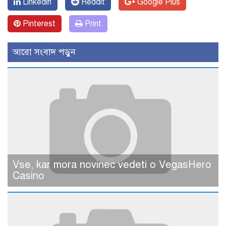
Linkedin
Reddit
Google Plus
Pinterest
Print
আরো সংবাদ পড়ুন
Vse, kar mora novinec vedeti o VegasHero
Casino