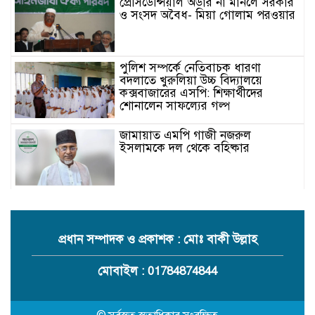
প্রেসিডেন্সিয়াল অর্ডার না মানলে সরকার
ও সংসদ অবৈধ- মিয়া গোলাম পরওয়ার
পুলিশ সম্পর্কে নেতিবাচক ধারণা
বদলাতে খুরুলিয়া উচ্চ বিদ্যালয়ে
কক্সবাজারের এসপি: শিক্ষার্থীদের
শোনালেন সাফল্যের গল্প
জামায়াত এমপি গাজী নজরুল
ইসলামকে দল থেকে বহিষ্কার
কক্সবাজারের মাতামুহুরির শাহারবিলে
বন্যায় নিহত বশির আহমদের পরিবারকে
জামায়াতের আর্থিক সহায়তা
প্রধান সম্পাদক ও প্রকাশক : মোঃ বাকী উল্লাহ
গাজী নজরুল এমপির বিরুদ্ধে কঠোর
মোবাইল : 01784874844
ব্যবস্থা নিচ্ছে জামায়াত