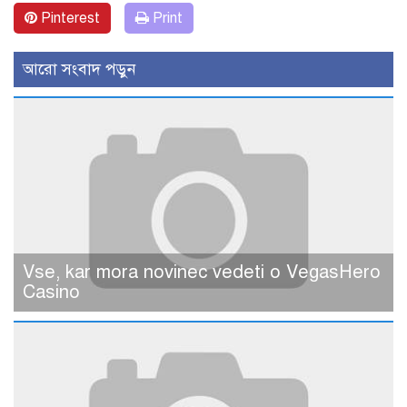
Pinterest
Print
আরো সংবাদ পড়ুন
Vse, kar mora novinec vedeti o VegasHero
Casino