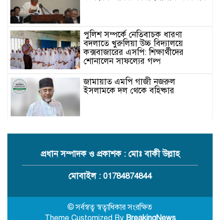
পুলিশ সম্পর্কে নেতিবাচক ধারণা
বদলাতে খুরুলিয়া উচ্চ বিদ্যালয়ে
কক্সবাজারের এসপি: শিক্ষার্থীদের
শোনালেন সাফল্যের গল্প
জামায়াত এমপি গাজী নজরুল
ইসলামকে দল থেকে বহিষ্কার
কক্সবাজারের মাতামুহুরির শাহারবিলে
বন্যায় নিহত বশির আহমদের পরিবারকে
জামায়াতের আর্থিক সহায়তা
প্রধান সম্পাদক ও প্রকাশক : মোঃ বাকী উল্লাহ
গাজী নজরুল এমপির বিরুদ্ধে কঠোর
মোবাইল : 01784874844
ব্যবস্থা নিচ্ছে জামায়াত
© সর্বস্বত্ব স্বত্বাধিকার সংরক্ষিত
Theme Customized By
BreakingNews
ইউপি চেয়ারম্যান পদে স্নাতক যোগ্যতা