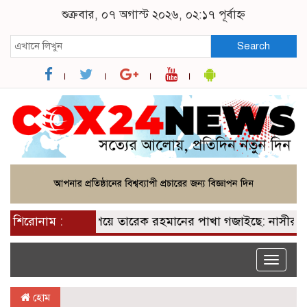
শুক্রবার, ০৭ অগাস্ট ২০২৬, ০২:১৭ পূর্বাহ্ন
Search
শিরোনাম :
২০০ আসন পেয়ে তারেক রহমানের পাখা গজাইছে: নাসীরুদ্দীন 
Toggle
naviga
হোম