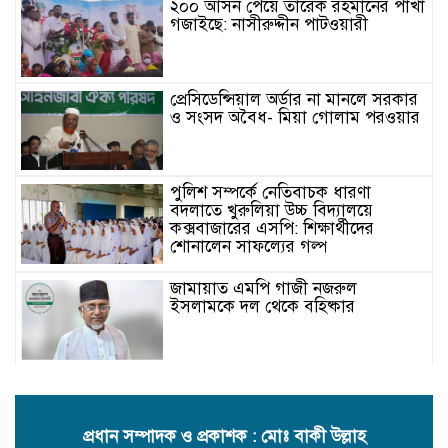
২০০ আসন পেয়ে তারেক রহমানের পাখা
গজাইছে: নাসীরুদ্দীন পাটওয়ারী
প্রেসিডেন্সিয়াল অর্ডার না মানলে সরকার
ও সংসদ অবৈধ- মিয়া গোলাম পরওয়ার
পুলিশ সম্পর্কে নেতিবাচক ধারণা
বদলাতে খুরুলিয়া উচ্চ বিদ্যালয়ে
কক্সবাজারের এসপি: শিক্ষার্থীদের
শোনালেন সাফল্যের গল্প
জামায়াত এমপি গাজী নজরুল
ইসলামকে দল থেকে বহিষ্কার
কক্সবাজারের মাতামুহুরির শাহারবিলে
বন্যায় নিহত বশির আহমদের পরিবারকে
জামায়াতের আর্থিক সহায়তা
প্রধান সম্পাদক ও প্রকাশক : মোঃ বাকী উল্লাহ