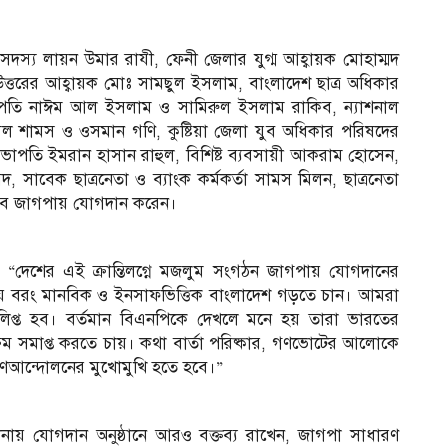
য় সদস্য লায়ন উমার রাযী, ফেনী জেলার যুগ্ম আহ্বায়ক মোহাম্মদ
 উত্তরের আহ্বায়ক মোঃ সামছুল ইসলাম, বাংলাদেশ ছাত্র অধিকার
সভাপতি নাঈম আল ইসলাম ও সামিরুল ইসলাম রাকিব, ন্যাশনাল
আল শামস ও ওসমান গণি, কুষ্টিয়া জেলা যুব অধিকার পরিষদের
ভাপতি ইমরান হাসান রাহুল, বিশিষ্ট ব্যবসায়ী আকরাম হোসেন,
 সাবেক ছাত্রনেতা ও ব্যাংক কর্মকর্তা সামস মিলন, ছাত্রনেতা
বে জাগপায় যোগদান করেন।
 “দেশের এই ক্রান্তিলগ্নে মজলুম সংগঠন জাগপায় যোগদানের
ি নয় বরং মানবিক ও ইনসাফভিত্তিক বাংলাদেশ গড়তে চান। আমরা
ে লিপ্ত হব। বর্তমান বিএনপিকে দেখলে মনে হয় তারা ভারতের
যক্রম সমাপ্ত করতে চায়। কথা বার্তা পরিষ্কার, গণভোটের আলোকে
গণআন্দোলনের মুখোমুখি হতে হবে।”
ায় যোগদান অনুষ্ঠানে আরও বক্তব্য রাখেন, জাগপা সাধারণ