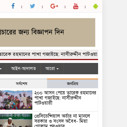
রহমানের পাখা গজাইছে: নাসীরুদ্দীন পাটওয়ারী
প্রেসিডেন্সি
আইন-আদালত
আরো
সর্বশেষ
জনপ্রিয়
২০০ আসন পেয়ে তারেক রহমানের
পাখা গজাইছে: নাসীরুদ্দীন
পাটওয়ারী
প্রেসিডেন্সিয়াল অর্ডার না মানলে
সরকার ও সংসদ অবৈধ- মিয়া
গোলাম পরওয়ার