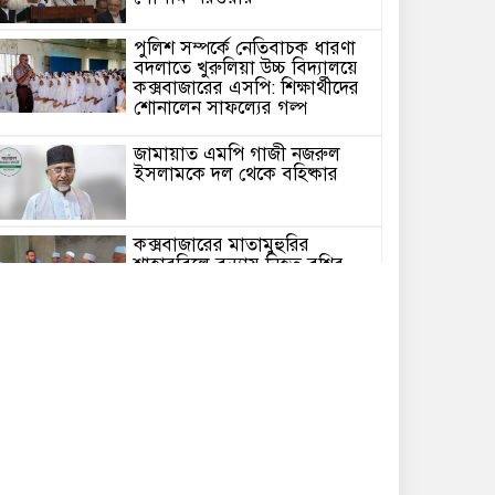
পুলিশ সম্পর্কে নেতিবাচক ধারণা
বদলাতে খুরুলিয়া উচ্চ বিদ্যালয়ে
কক্সবাজারের এসপি: শিক্ষার্থীদের
শোনালেন সাফল্যের গল্প
জামায়াত এমপি গাজী নজরুল
ইসলামকে দল থেকে বহিষ্কার
কক্সবাজারের মাতামুহুরির
শাহারবিলে বন্যায় নিহত বশির
আহমদের পরিবারকে জামায়াতের
আর্থিক সহায়তা
গাজী নজরুল এমপির বিরুদ্ধে
কঠোর ব্যবস্থা নিচ্ছে জামায়াত
ইউপি চেয়ারম্যান পদে স্নাতক
যোগ্যতা নিশ্চিতে হাইকোর্টের রুল