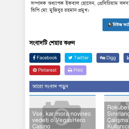
সম্পাদক অধ্যাপক ইকবাল হোসেন, প্রেসিডিয়াম সদস্য
ভিপি মো: মুজিবুর রহমান প্রমুখ।
নিউজ ফট
সংবাদটি শেয়ার করুন
Facebook
Twitter
Digg
Pinterest
Print
আরো সংবাদ পড়ুন
Rokubet
Vse, kar mora novinec
Sınırlan
vedeti o VegasHero
Çalışma 
Casino
Kullanıc