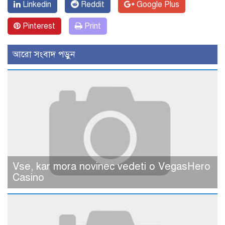
Linkedin
Reddit
Google Plus
Pinterest
Print
আরো সংবাদ পড়ুন
Vse, kar mora novinec vedeti o VegasHero
Casino