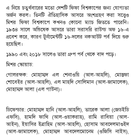
এ নিয়ে চতুর্থবারের মতো দেশটি ফিফা বিশ্বকাপের জন্য যোগ্যতা
অর্জন করল। তিনটি ঐতিহাসিক আসরে অংশগ্রহণ করা সত্ত্বেও
মিশর ফিফা বিশ্বকাপে কখনও কোনো ম্যাচ জিততে পারেনি।
১৯৩৪ সালে অভিষেক আসরে তারা সরাসরি রাউন্ড অফ ১৬-এ
প্রবেশ করে, কারণ টুর্নামেন্টটি ১৬-দলের নকআউট পর্ব দিয়ে শুরু
হয়েছিল।
১৯৯০ এবং ২০১৮ সালেও তারা গ্রুপ পর্ব থেকে বাদ পড়ে।
মিশর স্কোয়াড:
গোলরক্ষক: মোহাম্মদ এল শেনাওয়ি (আল-আহলি), মোস্তফা
শোবেইর (আল-আহলি), এল মাহদি সোলিমান (আল-জামালেক),
মোহাম্মদ আলা (এল গাউনা)।
ডিফেন্ডার: মোহাম্মদ হানি (আল-আহলি), তারেক আলা (জেডইডি
এফসি), হামদি ফাথি (আল-ওয়াকরাহ), রামি রাবিয়া (আল-
আইন), ইয়াসির ইব্রাহিম (আল-আহলি), হোসাম আবদেলমাগুইদ
(আল-জামালেক), মোহাম্মদ আবদেলমোনেম (ওজিসি নাইস),