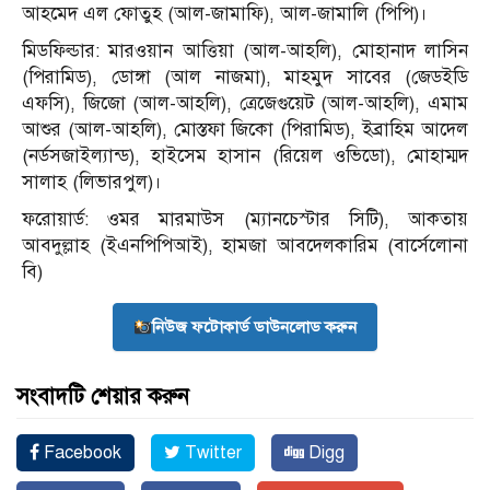
আহমেদ এল ফোতুহ (আল-জামাফি), আল-জামালি (পিপি)।
মিডফিল্ডার: মারওয়ান আত্তিয়া (আল-আহলি), মোহানাদ লাসিন
(পিরামিড), ডোঙ্গা (আল নাজমা), মাহমুদ সাবের (জেডইডি
এফসি), জিজো (আল-আহলি), ত্রেজেগুয়েট (আল-আহলি), এমাম
আশুর (আল-আহলি), মোস্তফা জিকো (পিরামিড), ইব্রাহিম আদেল
(নর্ডসজাইল্যান্ড), হাইসেম হাসান (রিয়েল ওভিডো), মোহাম্মদ
সালাহ (লিভারপুল)।
ফরোয়ার্ড: ওমর মারমাউস (ম্যানচেস্টার সিটি), আকতায়
আবদুল্লাহ (ইএনপিপিআই), হামজা আবদেলকারিম (বার্সেলোনা
বি)
নিউজ ফটোকার্ড ডাউনলোড করুন
সংবাদটি শেয়ার করুন
Facebook
Twitter
Digg