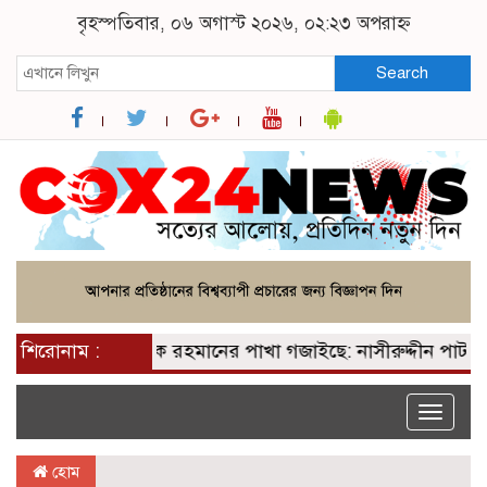
বৃহস্পতিবার, ০৬ অগাস্ট ২০২৬, ০২:২৩ অপরাহ্ন
Search
 আসন পেয়ে তারেক রহমানের পাখা গজাইছে: নাসীরুদ্দীন পাটওয়ার
শিরোনাম :
Toggle
naviga
হোম