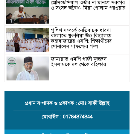
প্রেসিডেন্সিয়াল অর্ডার না মানলে সরকার
ও সংসদ অবৈধ- মিয়া গোলাম পরওয়ার
পুলিশ সম্পর্কে নেতিবাচক ধারণা
বদলাতে খুরুলিয়া উচ্চ বিদ্যালয়ে
কক্সবাজারের এসপি: শিক্ষার্থীদের
শোনালেন সাফল্যের গল্প
জামায়াত এমপি গাজী নজরুল
ইসলামকে দল থেকে বহিষ্কার
কক্সবাজারের মাতামুহুরির শাহারবিলে
বন্যায় নিহত বশির আহমদের পরিবারকে
জামায়াতের আর্থিক সহায়তা
প্রধান সম্পাদক ও প্রকাশক : মোঃ বাকী উল্লাহ
গাজী নজরুল এমপির বিরুদ্ধে কঠোর
মোবাইল : 01784874844
ব্যবস্থা নিচ্ছে জামায়াত