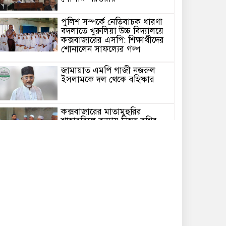
পুলিশ সম্পর্কে নেতিবাচক ধারণা
বদলাতে খুরুলিয়া উচ্চ বিদ্যালয়ে
কক্সবাজারের এসপি: শিক্ষার্থীদের
শোনালেন সাফল্যের গল্প
জামায়াত এমপি গাজী নজরুল
ইসলামকে দল থেকে বহিষ্কার
কক্সবাজারের মাতামুহুরির
শাহারবিলে বন্যায় নিহত বশির
আহমদের পরিবারকে জামায়াতের
আর্থিক সহায়তা
গাজী নজরুল এমপির বিরুদ্ধে
কঠোর ব্যবস্থা নিচ্ছে জামায়াত
ইউপি চেয়ারম্যান পদে স্নাতক
যোগ্যতা নিশ্চিতে হাইকোর্টের রুল