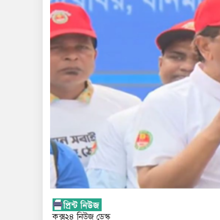
কক্স২৪ নিউজ ডেস্ক