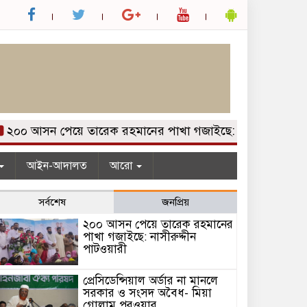
০ আসন পেয়ে তারেক রহমানের পাখা গজাইছে: নাসীরুদ্দীন পাটওয়
আইন-আদালত
আরো
সর্বশেষ
জনপ্রিয়
২০০ আসন পেয়ে তারেক রহমানের
পাখা গজাইছে: নাসীরুদ্দীন
পাটওয়ারী
প্রেসিডেন্সিয়াল অর্ডার না মানলে
সরকার ও সংসদ অবৈধ- মিয়া
গোলাম পরওয়ার