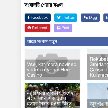
সংবাদটি শেয়ার করুন
Facebook
Twitter
Digg
Pinterest
Print
আরো সংবাদ পড়ুন
Rokubet
Vse, kar mora novinec
Sınırlan
vedeti o VegasHero
Çalışma 
Casino
Kullanıc
ন্যায়বিচার প্রতিষ্ঠার স্বার্থেই
শহীদ সাংবাদিক তুরাব
হত্যার বিচার হওয়া উচিত:
ভারপ্রাপ্ত 