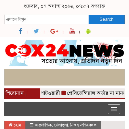
শুক্রবার, ০৭ অগাস্ট ২০২৬, ০৭:৫৭ অপরাহ্ন
Search
ে: নাসীরুদ্দীন পাটওয়ারী
শিরোনাম :
প্রেসিডেন্সিয়াল অর্ডার না মান
Toggle
naviga
হোম
আন্তর্জাতিক
,
খেলাধুলা
,
নিজস্ব প্রতিবেদক