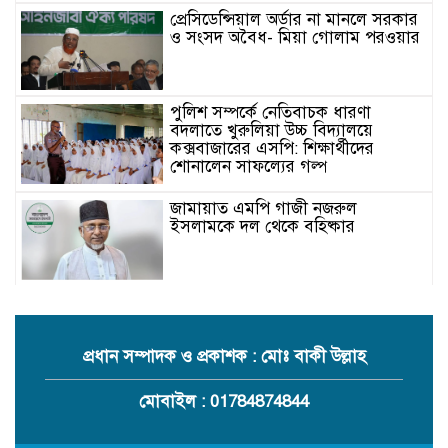
প্রেসিডেন্সিয়াল অর্ডার না মানলে সরকার
ও সংসদ অবৈধ- মিয়া গোলাম পরওয়ার
পুলিশ সম্পর্কে নেতিবাচক ধারণা
বদলাতে খুরুলিয়া উচ্চ বিদ্যালয়ে
কক্সবাজারের এসপি: শিক্ষার্থীদের
শোনালেন সাফল্যের গল্প
জামায়াত এমপি গাজী নজরুল
ইসলামকে দল থেকে বহিষ্কার
কক্সবাজারের মাতামুহুরির শাহারবিলে
বন্যায় নিহত বশির আহমদের পরিবারকে
জামায়াতের আর্থিক সহায়তা
প্রধান সম্পাদক ও প্রকাশক : মোঃ বাকী উল্লাহ
গাজী নজরুল এমপির বিরুদ্ধে কঠোর
মোবাইল : 01784874844
ব্যবস্থা নিচ্ছে জামায়াত