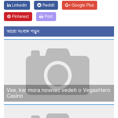
Linkedin
Reddit
Google Plus
Pinterest
Print
আরো সংবাদ পড়ুন
Vse, kar mora novinec vedeti o VegasHero
Casino