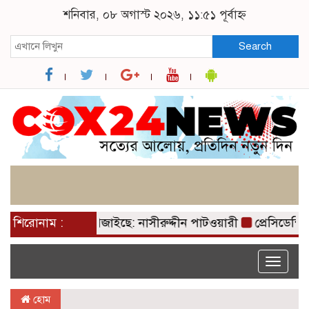
শনিবার, ০৮ অগাস্ট ২০২৬, ১১:৫১ পূর্বাহ্ন
Search
হমানের পাখা গজাইছে: নাসীরুদ্দীন পাটওয়ারী
শিরোনাম :
প্রেসিডেন্সিয
Toggle
naviga
হোম