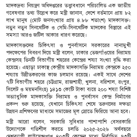
মাদকদ্রব্য নিয়ন্ত্রণ অধিদপ্তরের তত্ত্বাবধানে পরিচালিত এক জাতীয়
গবেষণার তথ্য উল্লেখ করে মন্ত্রী জানান, দেশে বর্তমানে প্রায় ৮২
লাখ মানুষ (মোট জনসংখ্যার প্রায় ৪.৮৮ শতাংশ) মাদকাসক্ত।
নতুন নতুন সিনথেটিক ও সেমি-সিনথেটিক মাদকের বিস্তারে এই
সমস্যা আরও জটিল আকার ধারণ করেছে।
মাদকাসক্তদের চিকিৎসা ও পুনর্বাসনে সরকারের নানামুখী
পদক্ষেপের বিবরণ দিয়ে মন্ত্রী বলেন, ঢাকার তেজগাঁওয়ের নিরাময়
কেন্দ্রসহ তিনটি বিভাগীয় শহরের কেন্দ্রের শয্যা সংখ্যা বৃদ্ধি করা
হয়েছে। এছাড়া ঢাকাস্থ কেন্দ্রীয় মাদকাসক্তি নিরাময় কেন্দ্রকে ২৫০
শয্যায় উন্নীতকরণের কাজ চলমান রয়েছে। একই সাথে দেশের
৭টি বিভাগীয় শহরে (চট্টগ্রাম, রাজশাহী, খুলনা, বরিশাল, রংপুর,
সিলেট ও ময়মনসিংহ) ১৪১৩ কোটি টাকা ব্যয়ে ২০০ শয্যা বিশিষ্ট
অত্যাধুনিক মাদকাসক্তি নিরাময় ও পুনর্বাসন কেন্দ্র নির্মাণের
প্রকল্প শুরু হয়েছে, যেখানে চিকিৎসা শেষে তরুণদের দক্ষতা
উন্নয়ন প্রশিক্ষণের মাধ্যমে সমাজের মূল স্রোতে ফিরিয়ে আনা হবে।
মন্ত্রী আরো বলেন, সরকারি সুবিধার পাশাপাশি বেসরকারি
উদ্যোগকে গতিশীল করতে চলতি ২০২৫-২০২৬ অর্থবছরে
দেশব্যাপী লাইসেন্সপ্রাপ্ত ৪০৩টি কেন্দ্রের মধ্যে নির্বাচিত ৭৩টি