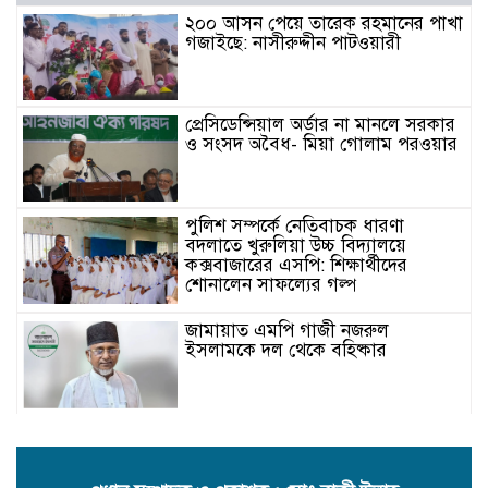
২০০ আসন পেয়ে তারেক রহমানের পাখা
গজাইছে: নাসীরুদ্দীন পাটওয়ারী
প্রেসিডেন্সিয়াল অর্ডার না মানলে সরকার
ও সংসদ অবৈধ- মিয়া গোলাম পরওয়ার
পুলিশ সম্পর্কে নেতিবাচক ধারণা
বদলাতে খুরুলিয়া উচ্চ বিদ্যালয়ে
কক্সবাজারের এসপি: শিক্ষার্থীদের
শোনালেন সাফল্যের গল্প
জামায়াত এমপি গাজী নজরুল
ইসলামকে দল থেকে বহিষ্কার
কক্সবাজারের মাতামুহুরির শাহারবিলে
বন্যায় নিহত বশির আহমদের পরিবারকে
জামায়াতের আর্থিক সহায়তা