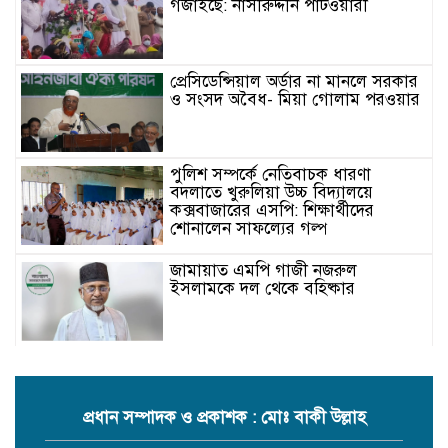
গজাইছে: নাসীরুদ্দীন পাটওয়ারী
প্রেসিডেন্সিয়াল অর্ডার না মানলে সরকার
ও সংসদ অবৈধ- মিয়া গোলাম পরওয়ার
পুলিশ সম্পর্কে নেতিবাচক ধারণা
বদলাতে খুরুলিয়া উচ্চ বিদ্যালয়ে
কক্সবাজারের এসপি: শিক্ষার্থীদের
শোনালেন সাফল্যের গল্প
জামায়াত এমপি গাজী নজরুল
ইসলামকে দল থেকে বহিষ্কার
কক্সবাজারের মাতামুহুরির শাহারবিলে
বন্যায় নিহত বশির আহমদের পরিবারকে
জামায়াতের আর্থিক সহায়তা
প্রধান সম্পাদক ও প্রকাশক : মোঃ বাকী উল্লাহ