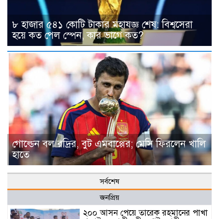
৮ হাজার ৫৪১ কোটি টাকার মহাযজ্ঞ শেষ: বিশ্বসেরা
হয়ে কত পেল স্পেন, কার ভাগে কত?
গোল্ডেন বল রদ্রির, বুট এমবাপ্পের; মেসি ফিরলেন খালি
হাতে
সর্বশেষ
জনপ্রিয়
২০০ আসন পেয়ে তারেক রহমানের পাখা