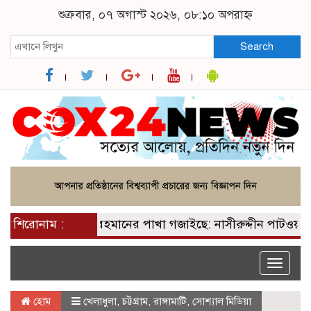
শুক্রবার, ০৭ অগাস্ট ২০২৬, ০৮:১০ অপরাহ্ন
Search
 পেয়ে তারেক রহমানের পাখা গজাইছে: নাসীরুদ্দীন পাটওয়ারী
শিরোনাম :
Toggle
naviga
হোম
খেলাধুলা
,
চট্টগ্রাম
,
রাঙ্গামাটি
,
সোশ্যাল মিডিয়া