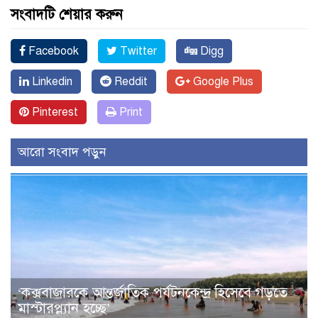
সংবাদটি শেয়ার করুন
Facebook
Twitter
Digg
Linkedin
Reddit
Google Plus
Pinterest
Print
আরো সংবাদ পড়ুন
‌‘কক্সবাজারকে আন্তর্জাতিক পর্যটনকেন্দ্র হিসেবে গড়তে
মাস্টারপ্ল্যান হচ্ছে’