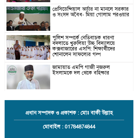
প্রেসিডেন্সিয়াল অর্ডার না মানলে সরকার
ও সংসদ অবৈধ- মিয়া গোলাম পরওয়ার
পুলিশ সম্পর্কে নেতিবাচক ধারণা
বদলাতে খুরুলিয়া উচ্চ বিদ্যালয়ে
কক্সবাজারের এসপি: শিক্ষার্থীদের
শোনালেন সাফল্যের গল্প
জামায়াত এমপি গাজী নজরুল
ইসলামকে দল থেকে বহিষ্কার
কক্সবাজারের মাতামুহুরির শাহারবিলে
বন্যায় নিহত বশির আহমদের পরিবারকে
জামায়াতের আর্থিক সহায়তা
প্রধান সম্পাদক ও প্রকাশক : মোঃ বাকী উল্লাহ
গাজী নজরুল এমপির বিরুদ্ধে কঠোর
মোবাইল : 01784874844
ব্যবস্থা নিচ্ছে জামায়াত