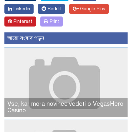
Linkedin
Reddit
Google Plus
Pinterest
Print
আরো সংবাদ পড়ুন
Vse, kar mora novinec vedeti o VegasHero
Casino