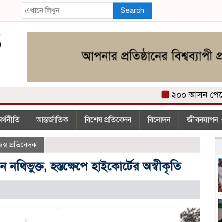
Search
২০০ আসন পেয়ে তার
র্থনীতি
আন্তর্জাতিক
বিশেষ প্রতিবেদন
বিনোদন
জীবনযাপন
জস্ব প্রতিবেদক
 নথিভুক্ত, হস্তক্ষেপে হাইকোর্টের অস্বীকৃতি