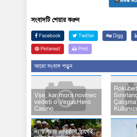
নিউজ ফট
সংবাদটি শেয়ার করুন
Facebook
Twitter
Digg
Pinterest
Print
আরো সংবাদ পড়ুন
Rokubet
Vse, kar mora novinec
Sınırlan
vedeti o VegasHero
Çalışma 
Casino
Kullanıc
ন্যায়বিচার প্রতিষ্ঠার স্বার্থেই