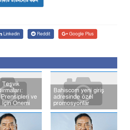
োকার্ড ডাউনলোড করুন
Linkedin
Reddit
Google Plus
 Teşvik
dırmaları:
Bahiscom yeni giriş
Prensipleri ve
adresinde özel
ı İçin Önemi
promosyonlar