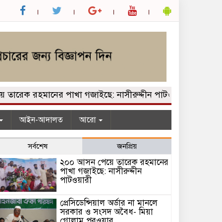
েক রহমানের পাখা গজাইছে: নাসীরুদ্দীন পাটওয়ারী
প্রেসিডেন
আইন-আদালত
আরো
সর্বশেষ
জনপ্রিয়
২০০ আসন পেয়ে তারেক রহমানের
পাখা গজাইছে: নাসীরুদ্দীন
পাটওয়ারী
প্রেসিডেন্সিয়াল অর্ডার না মানলে
সরকার ও সংসদ অবৈধ- মিয়া
গোলাম পরওয়ার