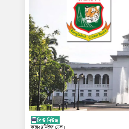
কক্স২৪নিউজ ডেস্ক।