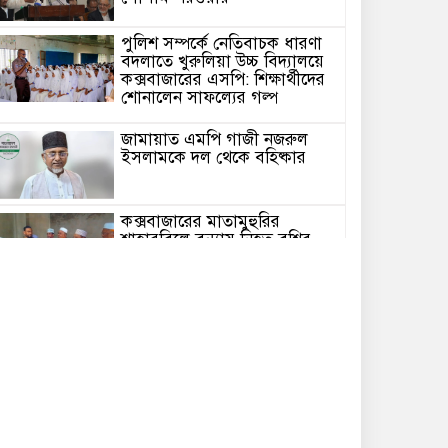
পুলিশ সম্পর্কে নেতিবাচক ধারণা
বদলাতে খুরুলিয়া উচ্চ বিদ্যালয়ে
কক্সবাজারের এসপি: শিক্ষার্থীদের
শোনালেন সাফল্যের গল্প
জামায়াত এমপি গাজী নজরুল
ইসলামকে দল থেকে বহিষ্কার
কক্সবাজারের মাতামুহুরির
শাহারবিলে বন্যায় নিহত বশির
আহমদের পরিবারকে জামায়াতের
আর্থিক সহায়তা
গাজী নজরুল এমপির বিরুদ্ধে
কঠোর ব্যবস্থা নিচ্ছে জামায়াত
ইউপি চেয়ারম্যান পদে স্নাতক
যোগ্যতা নিশ্চিতে হাইকোর্টের রুল