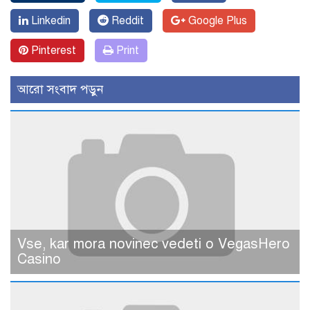
Linkedin
Reddit
Google Plus
Pinterest
Print
আরো সংবাদ পড়ুন
Vse, kar mora novinec vedeti o VegasHero
Casino