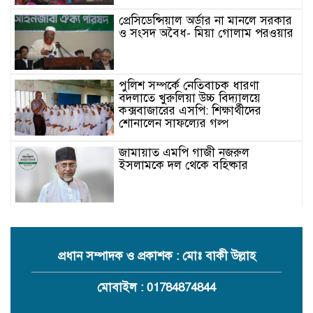
প্রেসিডেন্সিয়াল অর্ডার না মানলে সরকার
ও সংসদ অবৈধ- মিয়া গোলাম পরওয়ার
পুলিশ সম্পর্কে নেতিবাচক ধারণা
বদলাতে খুরুলিয়া উচ্চ বিদ্যালয়ে
কক্সবাজারের এসপি: শিক্ষার্থীদের
শোনালেন সাফল্যের গল্প
জামায়াত এমপি গাজী নজরুল
ইসলামকে দল থেকে বহিষ্কার
কক্সবাজারের মাতামুহুরির শাহারবিলে
বন্যায় নিহত বশির আহমদের পরিবারকে
জামায়াতের আর্থিক সহায়তা
প্রধান সম্পাদক ও প্রকাশক : মোঃ বাকী উল্লাহ
গাজী নজরুল এমপির বিরুদ্ধে কঠোর
মোবাইল : 01784874844
ব্যবস্থা নিচ্ছে জামায়াত