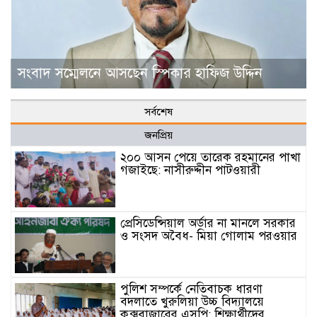
সংবাদ সম্মেলনে আসছেন স্পিকার হাফিজ উদ্দিন
সর্বশেষ
জনপ্রিয়
২০০ আসন পেয়ে তারেক রহমানের পাখা
গজাইছে: নাসীরুদ্দীন পাটওয়ারী
প্রেসিডেন্সিয়াল অর্ডার না মানলে সরকার
ও সংসদ অবৈধ- মিয়া গোলাম পরওয়ার
পুলিশ সম্পর্কে নেতিবাচক ধারণা
বদলাতে খুরুলিয়া উচ্চ বিদ্যালয়ে
কক্সবাজারের এসপি: শিক্ষার্থীদের