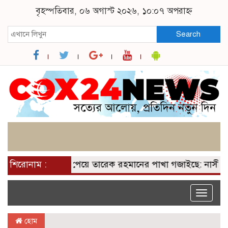
বৃহস্পতিবার, ০৬ অগাস্ট ২০২৬, ১০:০৭ অপরাহ্ন
Search
শিরোনাম :
২০০ আসন পেয়ে তারেক রহমানের পাখা গজাইছে: নাসীরুদ্দী
Toggle
naviga
হোম