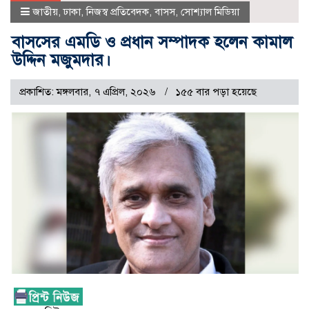
জাতীয়
,
ঢাকা
,
নিজস্ব প্রতিবেদক
,
বাসস
,
সোশ্যাল মিডিয়া
বাসসের এমডি ও প্রধান সম্পাদক হলেন কামাল
উদ্দিন মজুমদার।
প্রকাশিত: মঙ্গলবার, ৭ এপ্রিল, ২০২৬
১৫৫ বার পড়া হয়েছে