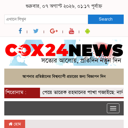
শুক্রবার, ০৭ অগাস্ট ২০২৬, ০১:১৭ পূর্বাহ্ন
Search
শিরোনাম :
২০০ আসন পেয়ে তারেক রহমানের পাখা গজাইছে: নাসীরুদ্দ
Toggle
naviga
হোম