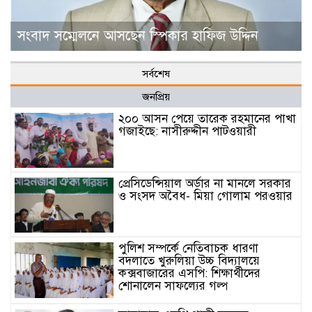
সংবাদ সম্মেলনে আসছেন স্পিকার হাফিজ উদ্দিন
সর্বশেষ
জনপ্রিয়
২০০ আসন পেয়ে তারেক রহমানের পাখা
গজাইছে: নাসীরুদ্দীন পাটওয়ারী
প্রেসিডেন্সিয়াল অর্ডার না মানলে সরকার
ও সংসদ অবৈধ- মিয়া গোলাম পরওয়ার
পুলিশ সম্পর্কে নেতিবাচক ধারণা
বদলাতে খুরুলিয়া উচ্চ বিদ্যালয়ে
কক্সবাজারের এসপি: শিক্ষার্থীদের
শোনালেন সাফল্যের গল্প