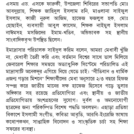
এসময় এড. এসকে ফারুকী, উপজেলা শিবিরের সভাপতি মোঃ
আবদুল্লাহ, শিক্ষক জাহিদুল ইসলাম রনি, মাওলানা সাইফুল
ইসলাম, কাজী নুরুল আজিম, হাফেজ ফজলুল হক, মোঃ
হোছাইন, ব্যবসায়ী আবুল কাসেম, শিক্ষক নাইমুল ইসলাম
নাঈমসহ মসজিদের ইমাম-খতিব, অভিভাবক সহ স্থানীয়
সাংবাদিকবৃন্দ উপস্থিত ছিলেন।
ইমাদ্রাসার পরিচালক সাইদুল করিম বলেন, আমরা মেধাবী খুঁজি
না, মেধাবী তৈরী করি এবং বর্তমান বিশ্বের সাথে তাল মিলিয়ে
জেনারেল শিক্ষার সমন্বয়ে অত্যাধুনিক সিস্টেমে পরিচালিত এই
মাদ্রাসাটি অনেকদূর এগিয়ে নিয়ে যেতে চাই। “নীতিবান ও ধার্মিক
প্রজন্ম গড়ার মিশনে” শিক্ষার্থীদের মেধা অনুসারে ২/৩ বছরে হিফজ
সম্পন্ন করে জাতীয় মানের দক্ষ হাফেজ হিসেবে গড়ে তুলার
অঙ্গিকার সহ রয়েছে প্রতিযোগিতা এবং স্থানীয় ও জাতীয়
প্রতিযোগিতায় অংশগ্রহণের সুযোগ। দুর্বল ও অমনোযোগী
ছাত্রদের জন্য পরিকল্পিত বিশেষ পদ্ধতি অবলম্বন। এছাড়া প্রতিভা
বিকাশে ইসলামী সংগীত, কবিতা আবৃতি, আরবি-ইংরেজি ভাষায়
কথোপকথন, সাপ্তাহিক বিনোদন ও সাংস্কৃতিক চর্চা সহ শিক্ষা
সফরের ব্যবস্থা।