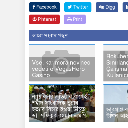
Facebook
Twitter
Digg
Pinterest
Print
আরো সংবাদ পড়ুন
Rokubet
Vse, kar mora novinec
Sınırlan
vedeti o VegasHero
Çalışma 
Casino
Kullanıc
ন্যায়বিচার প্রতিষ্ঠার স্বার্থেই
শহীদ সাংবাদিক তুরাব
হত্যার বিচার হওয়া উচিত:
ভারপ্রাপ্ত 
ডা. শফিকুর রহমান এমপি
উদ্দিন আ