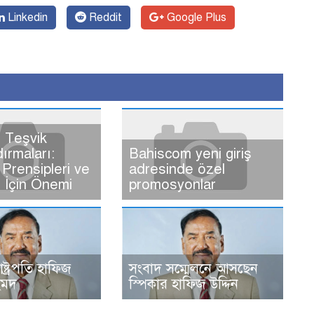
Linkedin
Reddit
Google Plus
 Teşvik
dırmaları:
Bahiscom yeni giriş
Prensipleri ve
adresinde özel
ı İçin Önemi
promosyonlar
রাষ্ট্রপতি হাফিজ
সংবাদ সম্মেলনে আসছেন
হমদ
স্পিকার হাফিজ উদ্দিন