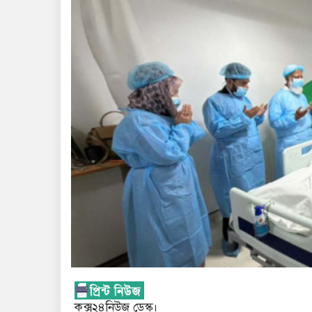
কক্স২৪নিউজ ডেস্ক।