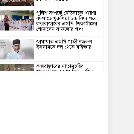
পুলিশ সম্পর্কে নেতিবাচক ধারণা
বদলাতে খুরুলিয়া উচ্চ বিদ্যালয়ে
কক্সবাজারের এসপি: শিক্ষার্থীদের
শোনালেন সাফল্যের গল্প
জামায়াত এমপি গাজী নজরুল
ইসলামকে দল থেকে বহিষ্কার
কক্সবাজারের মাতামুহুরির
শাহারবিলে বন্যায় নিহত বশির
আহমদের পরিবারকে জামায়াতের
আর্থিক সহায়তা
গাজী নজরুল এমপির বিরুদ্ধে
কঠোর ব্যবস্থা নিচ্ছে জামায়াত
ইউপি চেয়ারম্যান পদে স্নাতক
যোগ্যতা নিশ্চিতে হাইকোর্টের রুল