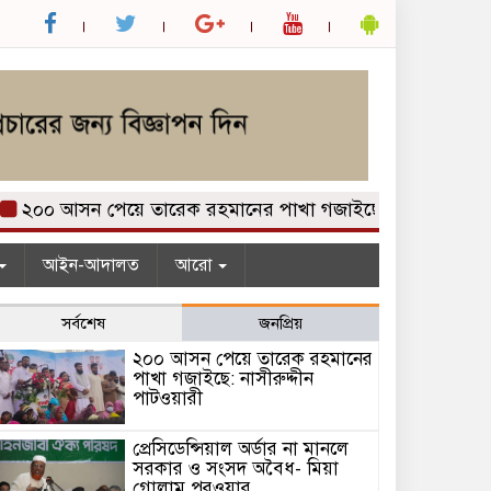
২০০ আসন পেয়ে তারেক রহমানের পাখা গজাইছে: নাসীরুদ্দীন পাট
আইন-আদালত
আরো
সর্বশেষ
জনপ্রিয়
২০০ আসন পেয়ে তারেক রহমানের
পাখা গজাইছে: নাসীরুদ্দীন
পাটওয়ারী
প্রেসিডেন্সিয়াল অর্ডার না মানলে
সরকার ও সংসদ অবৈধ- মিয়া
গোলাম পরওয়ার