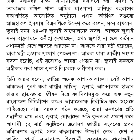
ঢাকা মহানগর দক্ষিণ জামায়াতের মজলিসে শুরা সদস্য ও
চকবাজার দক্ষিণ থানা আমির মাওলানা আনিসুর রহমানের
সভাপতিত্বে আয়োজিত অনুষ্ঠানে প্রধান অতিথির বক্তব্যে
আজহারুল ইসলাম বিএনপিকে উদ্দেশ করে বলেন, মনে রাখবেন,
জুলাই সনদ ’২৪–এর জুলাই আন্দোলনের ফসল। আজকে জুলাই
সনদ বাস্তবায়নে অনীহা দেখাচ্ছেন, অথচ জুলাই না হলে বর্তমান
প্রধানমন্ত্রী দেশে আসতে পারতেন না। আজকে যারা মন্ত্রী হয়েছেন,
তারা মন্ত্রী হওয়ার সুযোগ পেতেন না। আমরা যারা জাতীয় সংসদ
সদস্য হয়েছি, এই সুযোগও আমরা পেতাম না। জুলাই সনদকে
অস্বীকার করা মানে জুলাই বিপ্লবকে অস্বীকার করা।
তিনি আরও বলেন, জাতির অনেক আশা-আকাঙ্ক্ষা। সেই আশা-
আকাঙ্ক্ষা পূরণ করা রাষ্ট্রের দায়িত্ব। জুলাই আন্দোলনে হাজার
হাজার ছাত্র-জনতা জীবন দিয়ে ফ্যাসিবাদমুক্ত করে এক নতুন
বাংলাদেশ বিনির্মাণের লক্ষ্যে আমাদেরকে নির্বাচিত করে সংসদে
পাঠিয়েছে। যারা সরকার গঠন করেছে, তারা জনগণের প্রতি
শ্রদ্ধাশীল হয়ে এবং জুলাই যোদ্ধাদের প্রতি কৃতজ্ঞতা প্রকাশ করে
আগামী ১২ মার্চ অনুষ্ঠিতব্য ত্রয়োদশ জাতীয় সংসদের প্রথম
অধিবেশনে জুলাই সনদ বাস্তবায়নের উদ্যোগ নেবে। দেশ ও
জাতির স্বার্থে জামায়াতে ইসলামী সরকারকে প্রয়োজনীয়