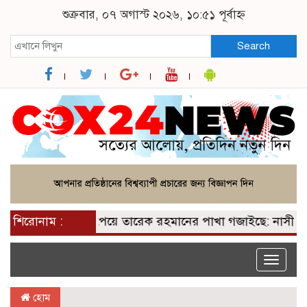
শুক্রবার, ০৭ অগাস্ট ২০২৬, ১০:৫১ পূর্বাহ্ন
Search
শিরোনাম :
২০০ আসন পেয়ে তারেক রহমানের পাখা গজাইছে: নাসীরুদ্দীন
Toggle
naviga
হোম