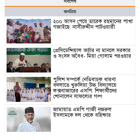
সর্বশেষ
জনপ্রিয়
২০০ আসন পেয়ে তারেক রহমানের পাখা
গজাইছে: নাসীরুদ্দীন পাটওয়ারী
প্রেসিডেন্সিয়াল অর্ডার না মানলে সরকার
ও সংসদ অবৈধ- মিয়া গোলাম পরওয়ার
পুলিশ সম্পর্কে নেতিবাচক ধারণা
বদলাতে খুরুলিয়া উচ্চ বিদ্যালয়ে
কক্সবাজারের এসপি: শিক্ষার্থীদের
শোনালেন সাফল্যের গল্প
জামায়াত এমপি গাজী নজরুল
ইসলামকে দল থেকে বহিষ্কার
কক্সবাজারের মাতামুহুরির শাহারবিলে