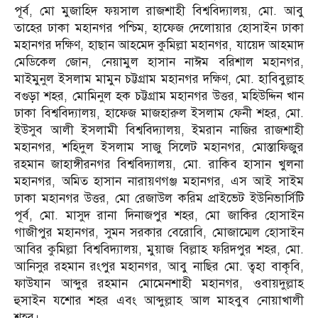
পূর্ব, মো মুজাহিদ ফয়সাল রাজশাহী বিশ্ববিদ্যালয়, মো. আবু
তাহের ঢাকা মহানগর পশ্চিম, হাফেজ দেলোয়ার হোসাইন ঢাকা
মহানগর দক্ষিণ, হাছান আহমেদ কুমিল্লা মহানগর, যায়েদ আহমাদ
মেডিকেল জোন, নেয়ামুল হাসান নাঈম বরিশাল মহানগর,
মাইমুনুল ইসলাম মামুন চট্টগ্রাম মহানগর দক্ষিণ, মো. হাবিবুল্লাহ
বগুড়া শহর, মোমিনুল হক চট্টগ্রাম মহানগর উত্তর, মহিউদ্দিন খান
ঢাকা বিশ্ববিদ্যালয়, হাফেজ মাজহারুল ইসলাম ফেনী শহর, মো.
ইউসুব আলী ইসলামী বিশ্ববিদ্যালয়, ইমরান নাজির রাজশাহী
মহানগর, শহিদুল ইসলাম সাজু সিলেট মহানগর, মোস্তাফিজুর
রহমান জাহাঙ্গীরনগর বিশ্ববিদ্যালয়, মো. রাকিব হাসান খুলনা
মহানগর, অমিত হাসান নারায়ণগঞ্জ মহানগর, এস আই সাইম
ঢাকা মহানগর উত্তর, মো রেজাউল করিম প্রাইভেট ইউনিভার্সিটি
পূর্ব, মো. মাসুদ রানা দিনাজপুর শহর, মো জাকির হোসাইন
গাজীপুর মহানগর, সুমন সরকার বেরোবি, মোজাম্মেল হোসাইন
আবির কুমিল্লা বিশ্ববিদ্যালয়, মুয়াজ বিল্লাহ ফরিদপুর শহর, মো.
আনিসুর রহমান রংপুর মহানগর, আবু নাছির মো. ত্বহা বাকৃবি,
ফাউযান আব্দুর রহমান মোমেনশাহী মহানগর, ওবায়দুল্লাহ
হুসাইন যশোর শহর এবং আব্দুল্লাহ আল মাহবুব নোয়াখালী
শহর।