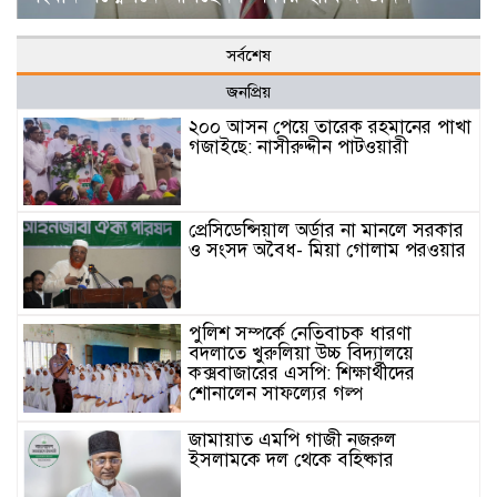
সর্বশেষ
জনপ্রিয়
২০০ আসন পেয়ে তারেক রহমানের পাখা
গজাইছে: নাসীরুদ্দীন পাটওয়ারী
প্রেসিডেন্সিয়াল অর্ডার না মানলে সরকার
ও সংসদ অবৈধ- মিয়া গোলাম পরওয়ার
পুলিশ সম্পর্কে নেতিবাচক ধারণা
বদলাতে খুরুলিয়া উচ্চ বিদ্যালয়ে
কক্সবাজারের এসপি: শিক্ষার্থীদের
শোনালেন সাফল্যের গল্প
জামায়াত এমপি গাজী নজরুল
ইসলামকে দল থেকে বহিষ্কার