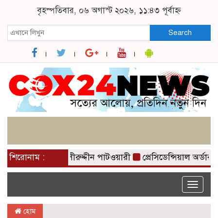
বৃহস্পতিবার, ০৬ অগাস্ট ২০২৬, ১১:৪৩ পূর্বাহ্ন
Search
খা গজাইছে: নাসীরুদ্দীন পাটওয়ারী
শিরোনাম :
প্রেসিডেন্সিয়াল অর্ডার
Toggle
naviga
হোম