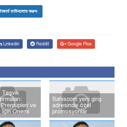
োকার্ড ডাউনলোড করুন
Linkedin
Reddit
Google Plus
 Teşvik
dırmaları:
Bahiscom yeni giriş
Prensipleri ve
adresinde özel
ı İçin Önemi
promosyonlar