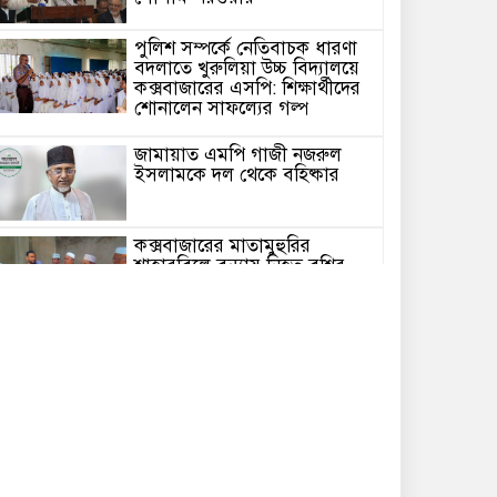
পুলিশ সম্পর্কে নেতিবাচক ধারণা
বদলাতে খুরুলিয়া উচ্চ বিদ্যালয়ে
কক্সবাজারের এসপি: শিক্ষার্থীদের
শোনালেন সাফল্যের গল্প
জামায়াত এমপি গাজী নজরুল
ইসলামকে দল থেকে বহিষ্কার
কক্সবাজারের মাতামুহুরির
শাহারবিলে বন্যায় নিহত বশির
আহমদের পরিবারকে জামায়াতের
আর্থিক সহায়তা
গাজী নজরুল এমপির বিরুদ্ধে
কঠোর ব্যবস্থা নিচ্ছে জামায়াত
ইউপি চেয়ারম্যান পদে স্নাতক
যোগ্যতা নিশ্চিতে হাইকোর্টের রুল