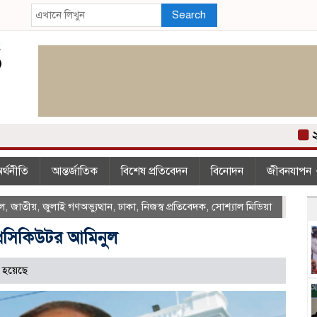
Search
২০০ 
র্থনীতি
আন্তর্জাতিক
বিশেষ প্রতিবেদন
বিনোদন
জীবনযাপন
াল
,
জাতীয়
,
জুলাই গণঅভ্যুত্থান
,
ঢাকা
,
নিজস্ব প্রতিবেদক
,
সোশ্যাল মিডিয়া
্রসিকিউটর আমিনুল
 হয়েছে