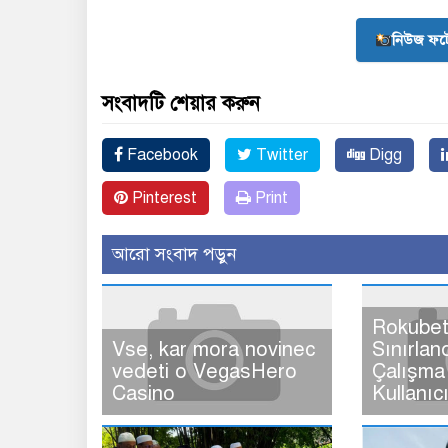
নিউজ ফট
সংবাদটি শেয়ার করুন
Facebook
Twitter
Digg
Pinterest
Print
আরো সংবাদ পড়ুন
Rokubet
Vse, kar mora novinec
Sınırlan
vedeti o VegasHero
Çalışma 
Casino
Kullanıc