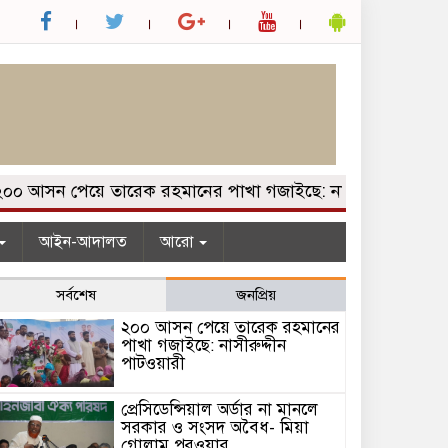
আসন পেয়ে তারেক রহমানের পাখা গজাইছে: নাসীরুদ্দীন পাটওয়ারী
আইন-আদালত
আরো
সর্বশেষ
জনপ্রিয়
২০০ আসন পেয়ে তারেক রহমানের
পাখা গজাইছে: নাসীরুদ্দীন
পাটওয়ারী
প্রেসিডেন্সিয়াল অর্ডার না মানলে
সরকার ও সংসদ অবৈধ- মিয়া
গোলাম পরওয়ার