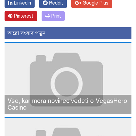
Linkedin
Reddit
Google Plus
Pinterest
Print
আরো সংবাদ পড়ুন
Vse, kar mora novinec vedeti o VegasHero
Casino