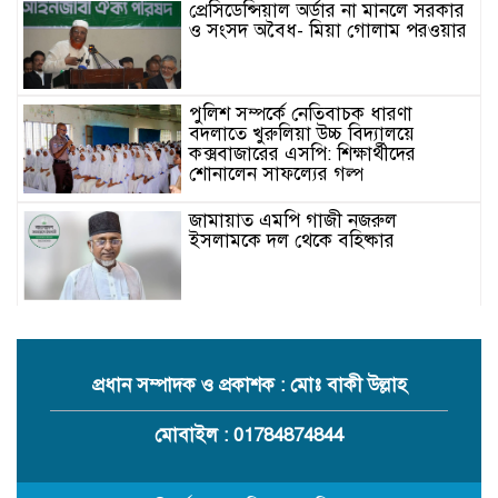
প্রেসিডেন্সিয়াল অর্ডার না মানলে সরকার
ও সংসদ অবৈধ- মিয়া গোলাম পরওয়ার
পুলিশ সম্পর্কে নেতিবাচক ধারণা
বদলাতে খুরুলিয়া উচ্চ বিদ্যালয়ে
কক্সবাজারের এসপি: শিক্ষার্থীদের
শোনালেন সাফল্যের গল্প
জামায়াত এমপি গাজী নজরুল
ইসলামকে দল থেকে বহিষ্কার
কক্সবাজারের মাতামুহুরির শাহারবিলে
বন্যায় নিহত বশির আহমদের পরিবারকে
জামায়াতের আর্থিক সহায়তা
প্রধান সম্পাদক ও প্রকাশক : মোঃ বাকী উল্লাহ
গাজী নজরুল এমপির বিরুদ্ধে কঠোর
মোবাইল : 01784874844
ব্যবস্থা নিচ্ছে জামায়াত