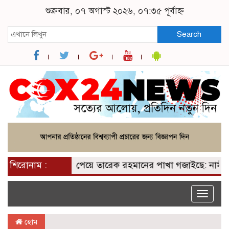
শুক্রবার, ০৭ অগাস্ট ২০২৬, ০৭:৩৫ পূর্বাহ্ন
Search
শিরোনাম :
২০০ আসন পেয়ে তারেক রহমানের পাখা গজাইছে: নাসীরুদ্দ
Toggle
naviga
হোম