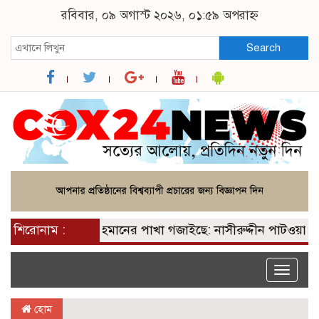
রবিবার, ০৯ অগাস্ট ২০২৬, ০১:৫৯ অপরাহ্ন
Search
 পেয়ে তারেক রহমানের পাখা গজাইছে: নাসীরুদ্দীন পাটওয়ারী
শিরোনাম :
Toggle
naviga
হোম