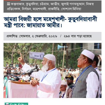
কক্সবাজার
,
কুতুবদিয়া
,
চট্টগ্রাম
,
জাতীয়
,
জুলাই গণঅভ্যুত্থান
,
নিজস্ব
প্রতিবেদক
,
নির্বাচন
,
মহেশখালী
,
রাজনীতি
,
সোশ্যাল মিডিয়া
আমরা বিজয়ী হলে মহেশখালী- কুতুবদিয়াবাসী
মন্ত্রী পাবে: জামায়াত আমীর।
প্রকাশিত: সোমবার, ২ ফেব্রুয়ারি, ২০২৬
২৯৪ বার পড়া হয়েছে