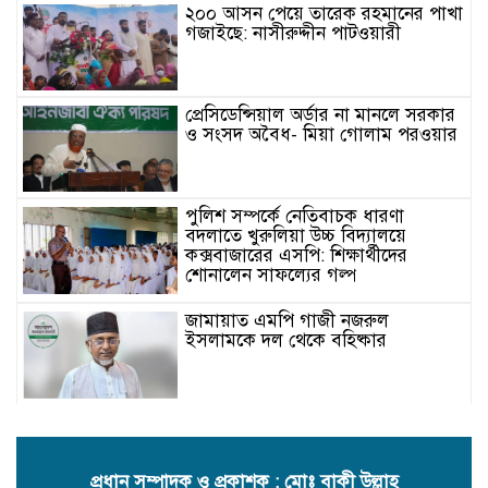
২০০ আসন পেয়ে তারেক রহমানের পাখা
গজাইছে: নাসীরুদ্দীন পাটওয়ারী
প্রেসিডেন্সিয়াল অর্ডার না মানলে সরকার
ও সংসদ অবৈধ- মিয়া গোলাম পরওয়ার
পুলিশ সম্পর্কে নেতিবাচক ধারণা
বদলাতে খুরুলিয়া উচ্চ বিদ্যালয়ে
কক্সবাজারের এসপি: শিক্ষার্থীদের
শোনালেন সাফল্যের গল্প
জামায়াত এমপি গাজী নজরুল
ইসলামকে দল থেকে বহিষ্কার
কক্সবাজারের মাতামুহুরির শাহারবিলে
বন্যায় নিহত বশির আহমদের পরিবারকে
জামায়াতের আর্থিক সহায়তা
প্রধান সম্পাদক ও প্রকাশক : মোঃ বাকী উল্লাহ