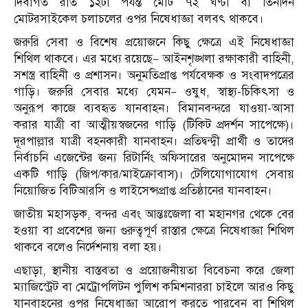
দিবাগত রাত ১২টা পর্যন্ত মোট ৭২ ঘণ্টা বা তিনদিন
মোটরসাইকেল চলাচলের ওপর নিষেধাজ্ঞা বলবৎ থাকবে।
জরুরি সেবা ও বিশেষ প্রয়োজনে কিছু ক্ষেত্রে এই নিষেধাজ্ঞা
শিথিল থাকবে। এর মধ্যে রয়েছে— আইনশৃঙ্খলা রক্ষাকারী বাহিনী,
সশস্ত্র বাহিনী ও প্রশাসন। অনুমতিপ্রাপ্ত পর্যবেক্ষক ও সংবাদপত্রের
গাড়ি। জরুরি সেবার মধ্যে যেমন— ওষুধ, স্বাস্থ্য-চিকিৎসা ও
অনুরূপ কাজে ব্যবহৃত যানবাহন। বিমানবন্দরে যাওয়া-আসা
করার যাত্রী বা আত্মীয়স্বজনের গাড়ি (টিকিট প্রদর্শন সাপেক্ষে)।
দূরপাল্লার যাত্রী বহনকারী যানবাহন। প্রতিদ্বন্দ্বী প্রার্থী ও তাদের
নির্বাচনি এজেন্টের জন্য রিটার্নিং অফিসারের অনুমোদন সাপেক্ষে
একটি গাড়ি (জিপ/কার/মাইক্রোবাস)। টেলিযোগাযোগ সেবায়
নিয়োজিত বিটিআরসি ও লাইসেন্সপ্রাপ্ত প্রতিষ্ঠানের যানবাহন।
জাতীয় মহাসড়ক, বন্দর এবং আন্তঃজেলা বা মহানগর থেকে বের
হওয়া বা প্রবেশের জন্য গুরুত্বপূর্ণ রাস্তার ক্ষেত্রে নিষেধাজ্ঞা শিথিল
থাকবে বলেও নির্দেশনায় বলা হয়।
এছাড়া, স্থানীয় বাস্তবতা ও প্রয়োজনীয়তা বিবেচনা করে জেলা
ম্যাজিস্ট্রেট বা মেট্রোপলিটন পুলিশ কমিশনাররা চাইলে আরও কিছু
যানবাহনের ওপর নিষেধাজ্ঞা আরোপ করতে পারবেন বা শিথিল