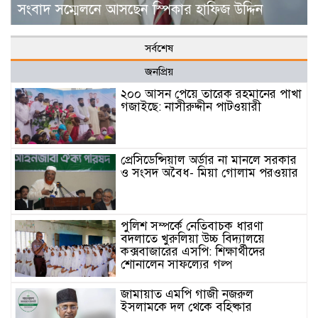
সংবাদ সম্মেলনে আসছেন স্পিকার হাফিজ উদ্দিন
সর্বশেষ
জনপ্রিয়
২০০ আসন পেয়ে তারেক রহমানের পাখা
গজাইছে: নাসীরুদ্দীন পাটওয়ারী
প্রেসিডেন্সিয়াল অর্ডার না মানলে সরকার
ও সংসদ অবৈধ- মিয়া গোলাম পরওয়ার
পুলিশ সম্পর্কে নেতিবাচক ধারণা
বদলাতে খুরুলিয়া উচ্চ বিদ্যালয়ে
কক্সবাজারের এসপি: শিক্ষার্থীদের
শোনালেন সাফল্যের গল্প
জামায়াত এমপি গাজী নজরুল
ইসলামকে দল থেকে বহিষ্কার